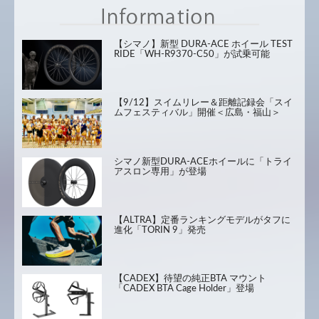
【シマノ】新型 DURA-ACE ホイール TEST
RIDE「WH-R9370-C50」が試乗可能
【9/12】スイムリレー＆距離記録会「スイ
ムフェスティバル」開催＜広島・福山＞
シマノ新型DURA-ACEホイールに「トライ
アスロン専用」が登場
【ALTRA】定番ランキングモデルがタフに
進化「TORIN 9」発売
【CADEX】待望の純正BTA マウント
「CADEX BTA Cage Holder」登場