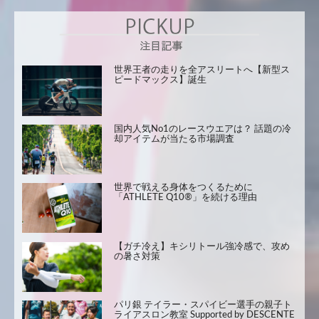
世界王者の走りを全アスリートへ【新型ス
ピードマックス】誕生
国内人気No1のレースウエアは？ 話題の冷
却アイテムが当たる市場調査
世界で戦える身体をつくるために
「ATHLETE Q10®」を続ける理由
【ガチ冷え】キシリトール強冷感で、攻め
の暑さ対策
パリ銀 テイラー・スパイビー選手の親子ト
ライアスロン教室 Supported by DESCENTE