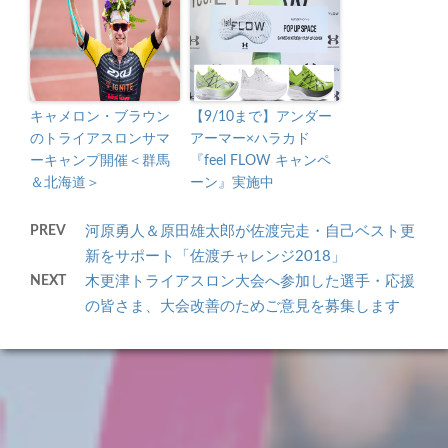
キャメロン・ブラウン
【9/10まで】アンダー
のトライアスロンサマ
アーマー×ハラカド
ーキャンプ開催＜群馬
『feel FLOW キャンペ
＆北海道＞
ーン』実施中
PREV
河原勇人＆原田雄太郎が佐渡完走・自己ベスト更
新をサポート「佐渡チャレンジ2018」
NEXT
木更津トライアスロン大会へ参加した選手・応援
の皆さま、大会改善のためご意見を募集します