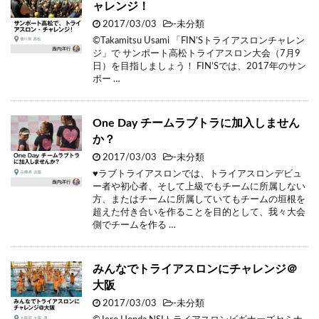
ャレンジ！
2017/03/03
-未分類
©Takamitsu Usami 「FIN’Sトライアスロンチャレン
ジ」で サンポート高松トライアスロン大会（7月9
日）を目指しましょう！ FIN’Sでは、2017年のサン
ポー …
One Day チームラブトラに加入しません
か？
2017/03/03
-未分類
♥ラブトライアスロンでは、トライアスロンデビュ
ー者や初心者、そして上級でもチームに所属しない
方、またはチームに所属していてもチームの垣根を
超えた付き合いを作ることを目的として、我々大会
側でチームを作る …
みんなでトライアスロンにチャレンジ＠
大阪
2017/03/03
-未分類