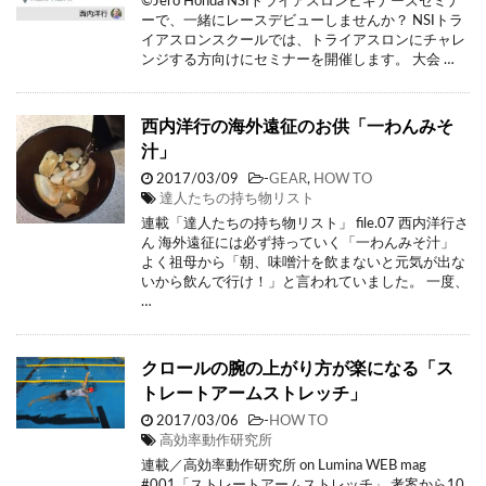
©Jero Honda NSIトライアスロンビギナーズセミナ
ーで、一緒にレースデビューしませんか？ NSIトラ
イアスロンスクールでは、トライアスロンにチャレ
ンジする方向けにセミナーを開催します。 大会 …
西内洋行の海外遠征のお供「一わんみそ
汁」
2017/03/09
-
GEAR
,
HOW TO
達人たちの持ち物リスト
連載「達人たちの持ち物リスト」 file.07 西内洋行さ
ん 海外遠征には必ず持っていく「一わんみそ汁」
よく祖母から「朝、味噌汁を飲まないと元気が出な
いから飲んで行け！」と言われていました。 一度、
…
クロールの腕の上がり方が楽になる「ス
トレートアームストレッチ」
2017/03/06
-
HOW TO
高効率動作研究所
連載／高効率動作研究所 on Lumina WEB mag
#001「ストレートアームストレッチ」 考案から10