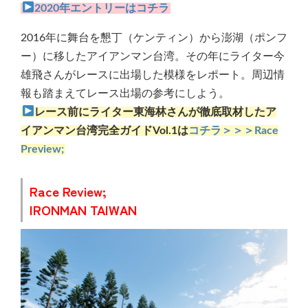
2020年エントリーはコチラ
2016年に舞台を懇丁（ケンティン）から澎湖（ポンフ
ー）に移したアイアンマン台湾。その年にライター今
雄飛さんがレースに出場した模様をレポート。周辺情
報も踏まえてレース出場の参考にしよう。
レース前にライター東海林さんが徹底取材したア
イアンマン台湾完全ガイドVol.1は
コチラ＞＞＞Race
Preview;
Race Review;
IRONMAN TAIWAN