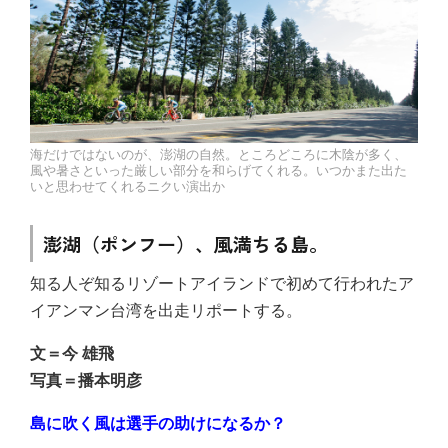
海だけではないのが、澎湖の自然。ところどころに木陰が多く、
風や暑さといった厳しい部分を和らげてくれる。いつかまた出た
いと思わせてくれるニクい演出か
澎湖（ポンフー）、風満ちる島
。
知る人ぞ知るリゾートアイランドで初めて行われたア
イアンマン台湾を出走リポートする。
文＝今 雄飛
写真＝播本明彦
島に吹く風は選手の助けになるか？