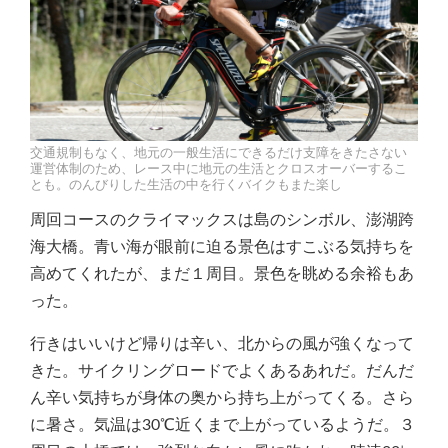
交通規制もなく、地元の一般生活にできるだけ支障をきたさない
運営体制のため、レース中に地元の生活とクロスオーバーするこ
とも。のんびりした生活の中を行くバイクもまた楽し
周回コースのクライマックスは島のシンボル、澎湖跨
海大橋。青い海が眼前に迫る景色はすこぶる気持ちを
高めてくれたが、まだ１周目。景色を眺める余裕もあ
った。
行きはいいけど帰りは辛い、北からの風が強くなって
きた。サイクリングロードでよくあるあれだ。だんだ
ん辛い気持ちが身体の奥から持ち上がってくる。さら
に暑さ。気温は30℃近くまで上がっているようだ。３