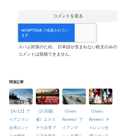
スパム対策のため、 日本語が含まれない欧文のみの
コメントは投稿できません。
関連記事
【4/12】ア
《3/30開
《Users
《Users
イアンマン
催》エクス
Review》ア
Review》チ
台湾エント
テラ台湾 ア
イアンマ
ャレンジ台