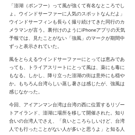
「澎湖（ポンフー）って風が強くて有名なところでし
ょ。ウインドサーファーに人気のスポットなんだよ」
ウインドサーフィンも長らく撮り続けてきた同行のカ
メラマンが言う。裏付けのようにiPhoneアプリの天気
予報では、見たことがない「強風」のマークが期間中
ずっと表示されていた。
風をとらえるウインドサーファーにとっては恵みであ
っても、トライアスリートにとって風は、薬にも毒に
もなる。しかし、降り立った澎湖の街は意外にも穏や
か。もちろん台湾らしい蒸し暑さは感じたが、強風は
感じなかった。
今回、アイアンマン台湾は台湾の西に位置するリゾー
トアイランド、澎湖に場所を移して開催された。知り
合いの台湾人でさえ、「良いところらしいけど、台湾
人でも行ったことがない人が多いと思うよ」と知る人