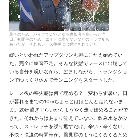
暑さのため、バイクでDNFとなる参加者も多かった当
日。初開催のため、エイドに氷がないなどのトラブルも
あったが、それもレース後半には解消されていた
緩いといわれたアップダウンも脚にこたえ始めてい
た。完全に練習不足。そんな状態でレースに出場して
いる自分を呪いながら、励ましながら、トランジショ
ンでゆっくり休んでランニングをスタートした。
レース後の喪失感は何で埋める？ 変わらず暑い。日
が暮れるまでの10㎞ちょっとはほとんど走れないま
ま。20㎞過ぎぐらいからようやく走り始めることがで
きた。それからはあまり覚えていない。飲み水をかぶ
って、ストレッチを繰り返すだけ。辛い・辛くない、
不快・快適の時間帯が、風見鶏のようにくるくるとめ