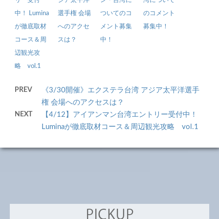
リー受付
ジア太平洋
ン・台湾に
湾について
中！ Lumina
選手権 会場
ついてのコ
のコメント
が徹底取材
へのアクセ
メント募集
募集中！
コース＆周
スは？
中！
辺観光攻
略 vol.1
PREV
《3/30開催》エクステラ台湾 アジア太平洋選手
権 会場へのアクセスは？
NEXT
【4/12】アイアンマン台湾エントリー受付中！
Luminaが徹底取材コース＆周辺観光攻略 vol.1