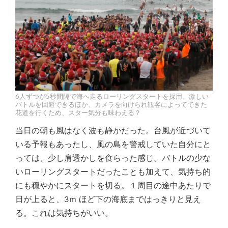
6人ずつが5秒間隔で海へ走るローリングスタートを採用。激しい
バトルを回避できるほか、カメラを向けられ観客によってできた
花道を行くため、スター気分も味わえる？
当日の朝も風はなく波も静かだった。台風が近づいて
いる予報もあったし、風の島を警戒していた自分にと
っては、少し肩透かしを食らった感じ。バトルの少な
いローリングスタートだったことも加えて、気持ち的
にも穏やかにスタートを切る。１周目の途中あたりで
日が上ると、3ｍ ほど下の海底まではっきりと見え
る。これは気持ちがいい。