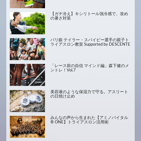
【ガチ冷え】キシリトール強冷感で、攻め
の暑さ対策
パリ銀 テイラー・スパイビー選手の親子ト
ライアスロン教室 Supported by DESCENTE
「レース前の自信 マインド編」森下健のメ
ントレ！Vol.7
美容液のような保湿力で守る。アスリート
の日焼け止め
みんなの声から生まれた【アミノバイタル
® ONE】トライアスロン活用術