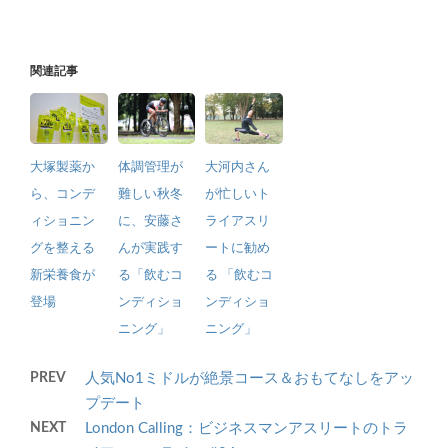
関連記事
大塚製薬か
体調管理が
大河内さん
ら、コンデ
難しい秋冬
が忙しいト
ィショニン
に、安藤さ
ライアスリ
グを整える
んが実践す
ートに勧め
新栄養食が
る「飲むコ
る 「飲むコ
登場
ンディショ
ンディショ
ニング」
ニング」
PREV
人気No1ミドルが絶景コース＆おもてなしをアッ
プデート
NEXT
London Calling：ビジネスマンアスリートのトラ