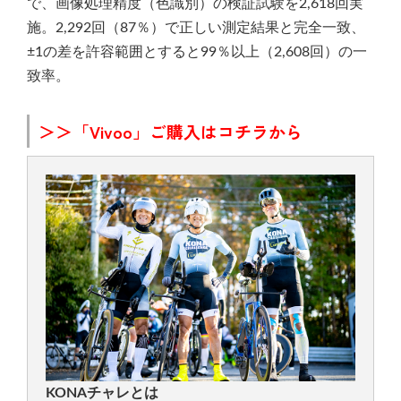
で、画像処理精度（色識別）の検証試験を2,618回実
施。2,292回（87％）で正しい測定結果と完全一致、
±1の差を許容範囲とすると99％以上（2,608回）の一
致率。
＞＞「Vivoo」ご購入はコチラから
KONAチャレとは