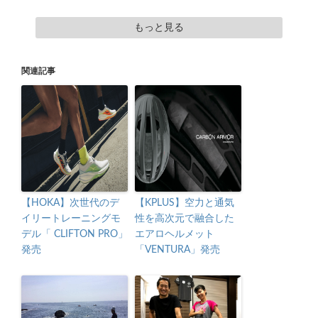
もっと見る
関連記事
【HOKA】次世代のデ
【KPLUS】空力と通気
イリートレーニングモ
性を高次元で融合した
デル「 CLIFTON PRO」
エアロヘルメット
発売
「VENTURA」発売