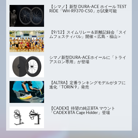
【シマノ】新型 DURA-ACE ホイール TEST
RIDE「WH-R9370-C50」が試乗可能
【9/12】スイムリレー＆距離記録会「スイ
ムフェスティバル」開催＜広島・福山＞
シマノ新型DURA-ACEホイールに「トライ
アスロン専用」が登場
【ALTRA】定番ランキングモデルがタフに
進化「TORIN 9」発売
【CADEX】待望の純正BTA マウント
「CADEX BTA Cage Holder」登場