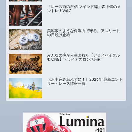
「レース前の自信 マインド編」森下健のメ
ントレ！Vol.7
美容液のような保湿力で守る。アスリート
の日焼け止め
みんなの声から生まれた【アミノバイタル
® ONE】トライアスロン活用術
《お申込み忘れずに！》2026年 最新エント
リー・レース情報一覧