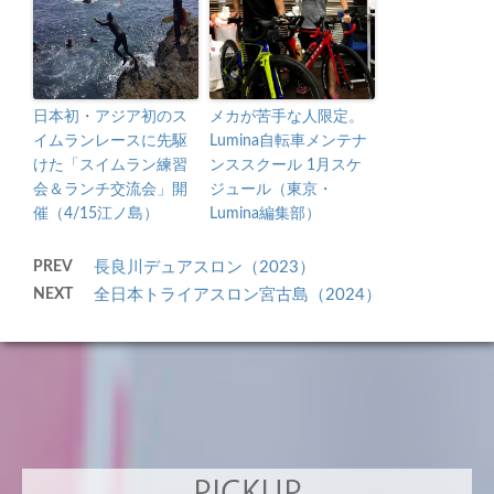
日本初・アジア初のス
メカが苦手な人限定。
イムランレースに先駆
Lumina自転車メンテナ
けた「スイムラン練習
ンススクール 1月スケ
会＆ランチ交流会」開
ジュール（東京・
催（4/15江ノ島）
Lumina編集部）
PREV
長良川デュアスロン（2023）
NEXT
全日本トライアスロン宮古島（2024）