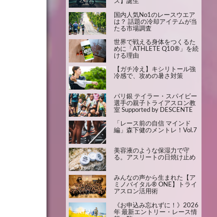
ス】誕生
国内人気No1のレースウエア
は？ 話題の冷却アイテムが当
たる市場調査
世界で戦える身体をつくるた
めに「ATHLETE Q10®」を続
ける理由
【ガチ冷え】キシリトール強
冷感で、攻めの暑さ対策
パリ銀 テイラー・スパイビー
選手の親子トライアスロン教
室 Supported by DESCENTE
「レース前の自信 マインド
編」森下健のメントレ！Vol.7
美容液のような保湿力で守
る。アスリートの日焼け止め
みんなの声から生まれた【ア
ミノバイタル® ONE】トライ
アスロン活用術
《お申込み忘れずに！》2026
年 最新エントリー・レース情