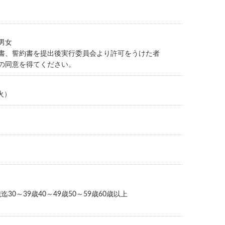
男女
書、誓約書を提出後実行委員会より許可をうけた者
の同意を得てください。
（火）
迄30～39歳40～49歳50～59歳60歳以上