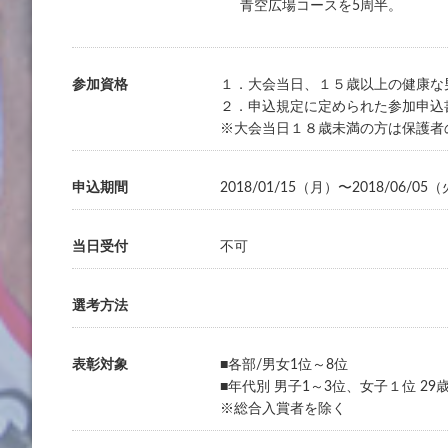
青空広場コースを5周半。
参加資格
１．大会当日、１５歳以上の健康な
２．申込規定に定められた参加申込
※大会当日１８歳未満の方は保護者
申込期間
2018/01/15（月）〜2018/06/05
当日受付
不可
選考方法
表彰対象
■各部/男女1位～8位
■年代別 男子1～3位、女子１位 29歳
※総合入賞者を除く