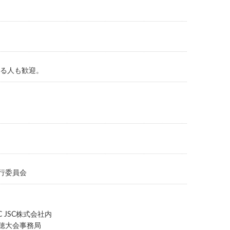
する人も歓迎。
行委員会
C JSC株式会社内
穂大会事務局