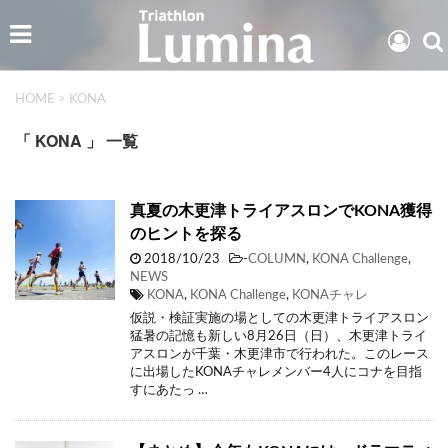
HOME
>
KONA
「 KONA 」 一覧
真夏の木更津トライアスロンでKONA獲得
のヒントを探る
2018/10/23
-
COLUMN
,
KONA Challenge
,
NEWS
KONA
,
KONA Challenge
,
KONAチャレ
仮説・検証実施の場としての木更津トライアスロン
猛暑の記憶も新しい8月26日（日）、木更津トライ
アスロンが千葉・木更津市で行われた。このレース
に出場したKONAチャレメンバー4人にコナを目指
すにあたっ …