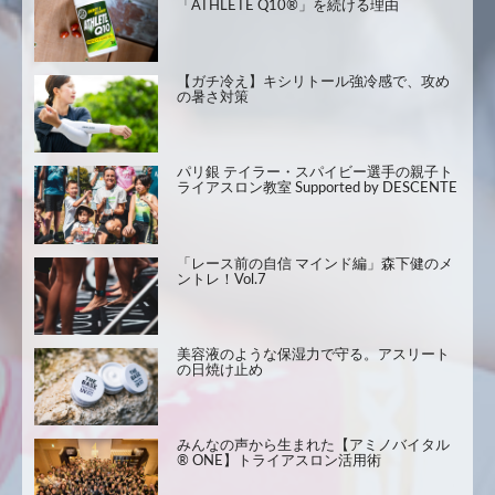
「ATHLETE Q10®」を続ける理由
【ガチ冷え】キシリトール強冷感で、攻め
の暑さ対策
パリ銀 テイラー・スパイビー選手の親子ト
ライアスロン教室 Supported by DESCENTE
「レース前の自信 マインド編」森下健のメ
ントレ！Vol.7
美容液のような保湿力で守る。アスリート
の日焼け止め
みんなの声から生まれた【アミノバイタル
® ONE】トライアスロン活用術