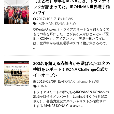
【まとめ】今年もKONAには、ドラマティ
ックが詰まってた。IRONMAN世界選手権
ハワイ
2017/10/17
-
NEWS
IRONMAN
,
KONA
,
まとめ
©Kenta Onoguchi トライアスリートなら何となくで
もその名を耳にしたことがある人がほとんどの「聖
地・KONA」。アイアンマン世界選手権ハワイに
は、世界中から強豪選手やスゴイ物が集まるので、
…
300名を超える応募者から選ばれた12名の
挑戦をレポート！KONA Challenge公式サ
イトオープン
2018/05/09
-
KONA Challenge
,
NEWS
KONA
トライアスリートの夢であるIRONMAN KONAへの
出場を目指すメンバーを、LuminaやTK（竹谷賢二
さん）、各協力施設のスペシャリストが徹底サポー
トする MAKES KONA Challange …