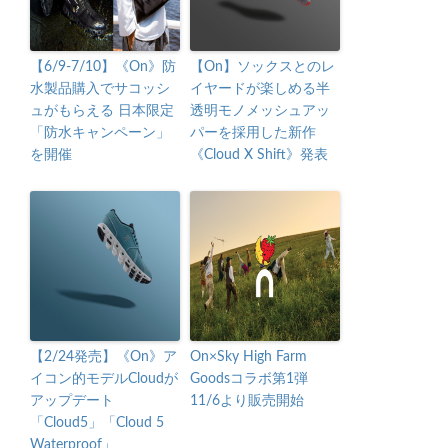
【6/9-7/10】《On》防
【On】ソックスとのレ
水製品購入でサコッシ
イヤードが楽しめる半
ュがもらえる 日本限定
透明モノメッシュアッ
「防水キャンペーン」
パーを採用した新作
を開催
《Cloud X Shift》発表
【2/24発売】《On》ア
On×Sky High Farm
イコン的モデルCloudが
Goodsコラボ第1弾
アップデート
11/6より販売開始
「Cloud5」「Cloud 5
Waterproof」