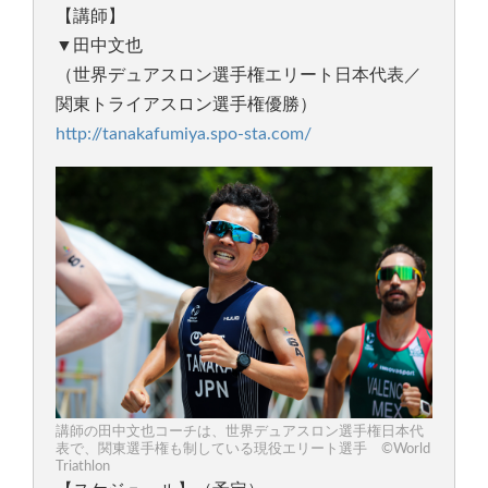
【講師】
▼田中文也
（世界デュアスロン選手権エリート日本代表／
関東トライアスロン選手権優勝）
http://tanakafumiya.spo-sta.com/
講師の田中文也コーチは、世界デュアスロン選手権日本代
表で、関東選手権も制している現役エリート選手 ©World
Triathlon