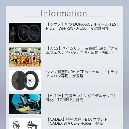
【シマノ】新型 DURA-ACE ホイール TEST
RIDE「WH-R9370-C50」が試乗可能
【9/12】スイムリレー＆距離記録会「スイ
ムフェスティバル」開催＜広島・福山＞
シマノ新型DURA-ACEホイールに「トライ
アスロン専用」が登場
【ALTRA】定番ランキングモデルがタフに
進化「TORIN 9」発売
【CADEX】待望の純正BTA マウント
「CADEX BTA Cage Holder」登場