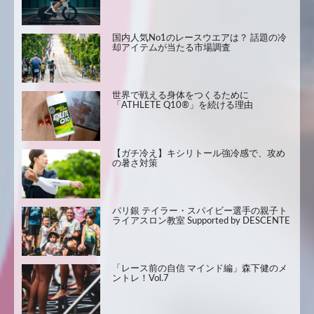
国内人気No1のレースウエアは？ 話題の冷
却アイテムが当たる市場調査
世界で戦える身体をつくるために
「ATHLETE Q10®」を続ける理由
【ガチ冷え】キシリトール強冷感で、攻め
の暑さ対策
パリ銀 テイラー・スパイビー選手の親子ト
ライアスロン教室 Supported by DESCENTE
「レース前の自信 マインド編」森下健のメ
ントレ！Vol.7