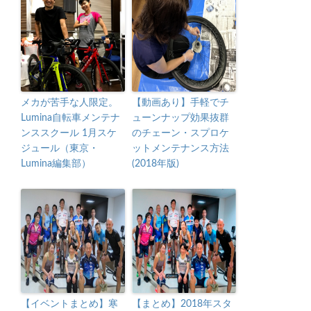
メカが苦手な人限定。
【動画あり】手軽でチ
Lumina自転車メンテナ
ューンナップ効果抜群
ンススクール 1月スケ
のチェーン・スプロケ
ジュール（東京・
ットメンテナンス方法
Lumina編集部）
(2018年版)
【イベントまとめ】寒
【まとめ】2018年スタ