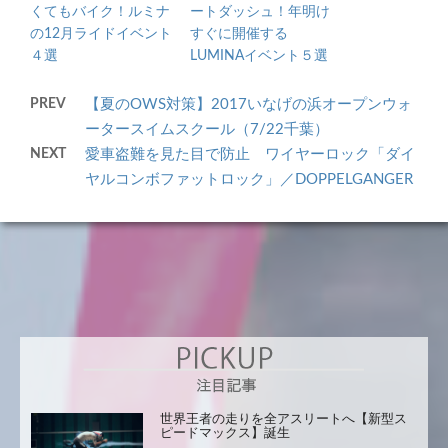
くてもバイク！ルミナ
ートダッシュ！年明け
の12月ライドイベント
すぐに開催する
４選
LUMINAイベント５選
PREV
【夏のOWS対策】2017いなげの浜オープンウォ
ータースイムスクール（7/22千葉）
NEXT
愛車盗難を見た目で防止 ワイヤーロック「ダイ
ヤルコンボファットロック」／DOPPELGANGER
世界王者の走りを全アスリートへ【新型ス
ピードマックス】誕生