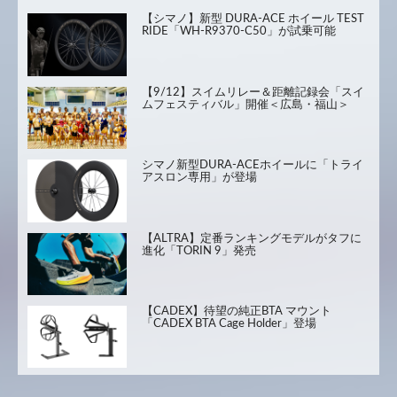
【シマノ】新型 DURA-ACE ホイール TEST
RIDE「WH-R9370-C50」が試乗可能
【9/12】スイムリレー＆距離記録会「スイ
ムフェスティバル」開催＜広島・福山＞
シマノ新型DURA-ACEホイールに「トライ
アスロン専用」が登場
【ALTRA】定番ランキングモデルがタフに
進化「TORIN 9」発売
【CADEX】待望の純正BTA マウント
「CADEX BTA Cage Holder」登場