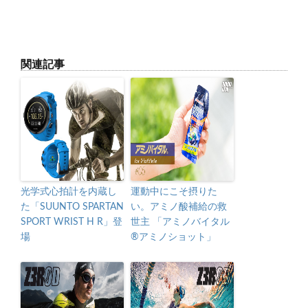
関連記事
光学式心拍計を内蔵し
運動中にこそ摂りた
た「SUUNTO SPARTAN
い。アミノ酸補給の救
SPORT WRIST H R」登
世主 「アミノバイタル
場
®アミノショット」