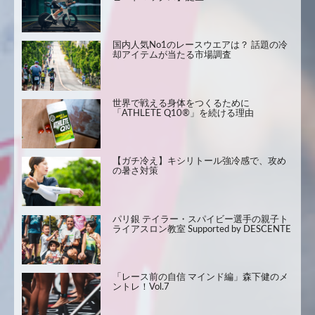
国内人気No1のレースウエアは？ 話題の冷
却アイテムが当たる市場調査
世界で戦える身体をつくるために
「ATHLETE Q10®」を続ける理由
【ガチ冷え】キシリトール強冷感で、攻め
の暑さ対策
パリ銀 テイラー・スパイビー選手の親子ト
ライアスロン教室 Supported by DESCENTE
「レース前の自信 マインド編」森下健のメ
ントレ！Vol.7