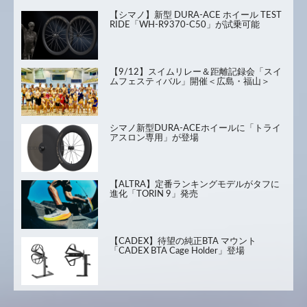
【シマノ】新型 DURA-ACE ホイール TEST
RIDE「WH-R9370-C50」が試乗可能
【9/12】スイムリレー＆距離記録会「スイ
ムフェスティバル」開催＜広島・福山＞
シマノ新型DURA-ACEホイールに「トライ
アスロン専用」が登場
【ALTRA】定番ランキングモデルがタフに
進化「TORIN 9」発売
【CADEX】待望の純正BTA マウント
「CADEX BTA Cage Holder」登場