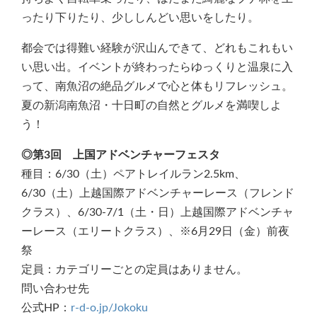
ったり下りたり、少ししんどい思いをしたり。
都会では得難い経験が沢山んできて、どれもこれもい
い思い出。イベントが終わったらゆっくりと温泉に入
って、南魚沼の絶品グルメで心と体もリフレッシュ。
夏の新潟南魚沼・十日町の自然とグルメを満喫しよ
う！
◎第3回 上国アドベンチャーフェスタ
種目：6/30（土）ペアトレイルラン2.5km、
6/30（土）上越国際アドベンチャーレース（フレンド
クラス）、6/30-7/1（土・日）上越国際アドベンチャ
ーレース（エリートクラス）、※6月29日（金）前夜
祭
定員：カテゴリーごとの定員はありません。
問い合わせ先
公式HP：
r-d-o.jp/Jokoku