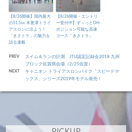
【8/26開催】国内最大
【8/26開催・エントリ
の51.5㎞ 木更津トライ
ー受付中】ず～っとDH
アスロンに出よう！
ポジション可能な高速
「きさトラ」の魅力を
コース「きさトラ」
語る連載
PREV
スイム＆ランの計測 JTU認定記録会2018 九州
ブロック佐賀県会場（2/25佐賀）
NEXT
キャニオン トライアスロンバイク「スピードマ
ックス」シリーズ2019年モデル発売！