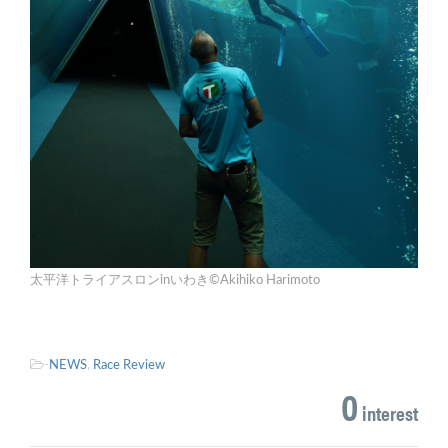
太平洋トライアスロンinいわき©Akihiko Harimoto
-
NEWS
,
Race Review
0
interest