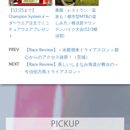
【12/25まで】
農園・レストラン・温
Champion Systemオー
泉も！都市型MTBの楽
ダーウエア注文でミニ
しみ方／横須賀マウン
チュアウエアプレゼン
テンバイク大会(12/3横
ト
須賀)
PREV
【Race Review】＜水郷潮来トライアスロン＞都
心からのアクセス抜群！（茨城）
NEXT
【Race Review】美しいしまなみ海道が舞台の＜
今治伯方島トライアスロン＞