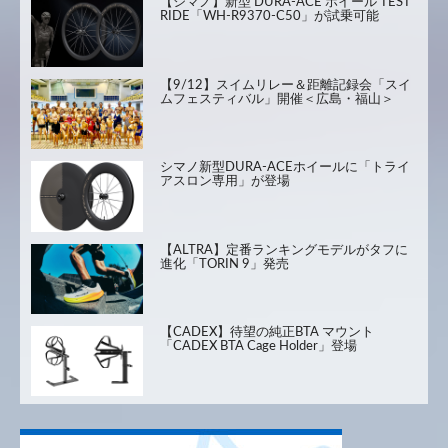
【シマノ】新型 DURA-ACE ホイール TEST
RIDE「WH-R9370-C50」が試乗可能
【9/12】スイムリレー＆距離記録会「スイ
ムフェスティバル」開催＜広島・福山＞
シマノ新型DURA-ACEホイールに「トライ
アスロン専用」が登場
【ALTRA】定番ランキングモデルがタフに
進化「TORIN 9」発売
【CADEX】待望の純正BTA マウント
「CADEX BTA Cage Holder」登場