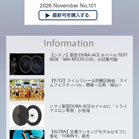
【シマノ】新型 DURA-ACE ホイール TEST
RIDE「WH-R9370-C50」が試乗可能
【9/12】スイムリレー＆距離記録会「スイ
ムフェスティバル」開催＜広島・福山＞
シマノ新型DURA-ACEホイールに「トライ
アスロン専用」が登場
【ALTRA】定番ランキングモデルがタフに
進化「TORIN 9」発売