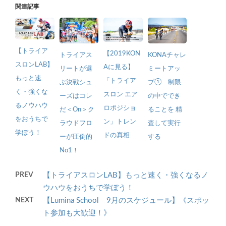
関連記事
【トライア
【2019KON
トライアス
KONAチャレ
スロンLAB】
Aに見る】
リートが選
ミートアッ
もっと速
「トライア
ぶ決戦シュ
プ① 制限
く・強くな
スロン エア
ーズはコレ
の中ででき
るノウハウ
ロポジショ
だ＜On＞ク
ることを 精
をおうちで
ン」トレン
ラウドフロ
査して実行
学ぼう！
ドの真相
ーが圧倒的
する
No1！
PREV
【トライアスロンLAB】もっと速く・強くなるノ
ウハウをおうちで学ぼう！
NEXT
【Lumina School 9月のスケジュール】《スポッ
ト参加も大歓迎！》