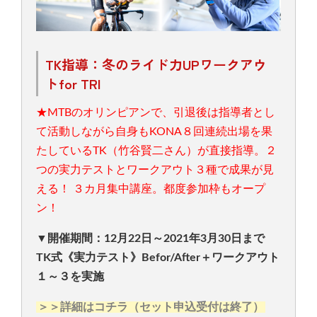
TK指導：冬のライド力UPワークアウ
トfor TRI
★MTBのオリンピアンで、引退後は指導者とし
て活動しながら自身もKONA８回連続出場を果
たしているTK（竹谷賢二さん）が直接指導。２
つの実力テストとワークアウト３種で成果が見
える！ ３カ月集中講座。都度参加枠もオープ
ン！
▼開催期間：12月22日～2021年3月30日まで
TK式《実力テスト》Befor/After＋ワークアウト
１～３を実施
＞＞詳細はコチラ（セット申込受付は終了）