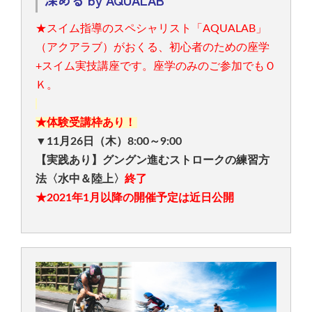
★スイム指導のスペシャリスト「AQUALAB」
（アクアラブ）がおくる、初心者のための座学
+スイム実技講座です。座学のみのご参加でもＯ
Ｋ。
★体験受講枠あり！
▼11月26日（木）8:00～9:00
【実践あり】グングン進むストロークの練習方
法〈水中＆陸上〉
終了
★2021年1月以降の開催予定は近日公開