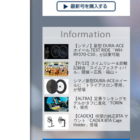
【シマノ】新型 DURA-ACE
ホイール TEST RIDE「WH-
R9370-C50」が試乗可能
【9/12】スイムリレー＆距離
記録会「スイムフェスティバ
ル」開催＜広島・福山＞
シマノ新型DURA-ACEホイー
ルに「トライアスロン専用」
が登場
【ALTRA】定番ランキングモ
デルがタフに進化「TORIN
9」発売
【CADEX】待望の純正BTA マ
ウント「CADEX BTA Cage
Holder」登場