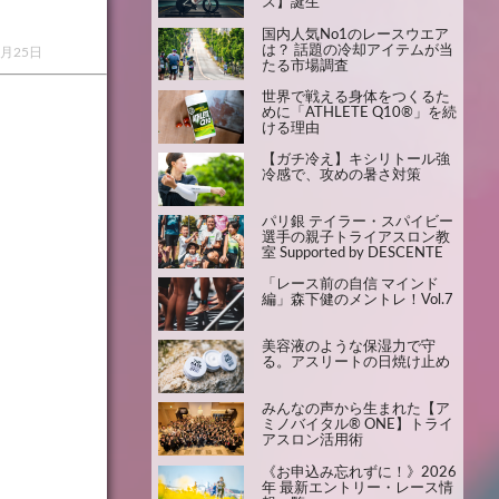
ス】誕生
国内人気No1のレースウエア
は？ 話題の冷却アイテムが当
1月25日
たる市場調査
世界で戦える身体をつくるた
めに「ATHLETE Q10®」を続
ける理由
【ガチ冷え】キシリトール強
冷感で、攻めの暑さ対策
パリ銀 テイラー・スパイビー
選手の親子トライアスロン教
室 Supported by DESCENTE
「レース前の自信 マインド
編」森下健のメントレ！Vol.7
美容液のような保湿力で守
る。アスリートの日焼け止め
みんなの声から生まれた【ア
ミノバイタル® ONE】トライ
アスロン活用術
《お申込み忘れずに！》2026
年 最新エントリー・レース情