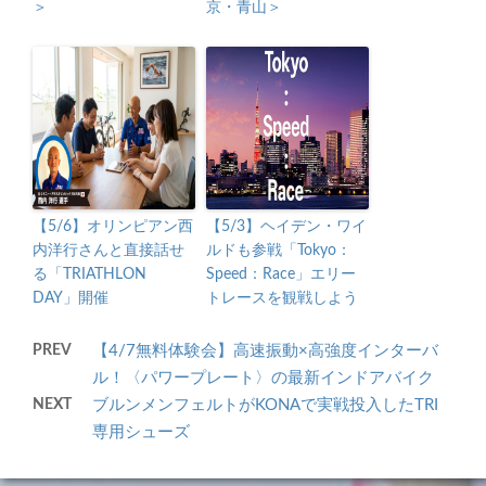
＞
京・青山＞
【5/6】オリンピアン西
【5/3】ヘイデン・ワイ
内洋行さんと直接話せ
ルドも参戦「Tokyo：
る「TRIATHLON
Speed：Race」エリー
DAY」開催
トレースを観戦しよう
PREV
【4/7無料体験会】高速振動×高強度インターバ
ル！〈パワープレート〉の最新インドアバイク
NEXT
ブルンメンフェルトがKONAで実戦投入したTRI
専用シューズ