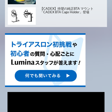
【CADEX】待望の純正BTA マウント
「CADEX BTA Cage Holder」登場