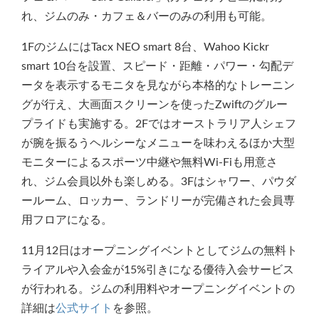
れ、ジムのみ・カフェ＆バーのみの利用も可能。
1FのジムにはTacx NEO smart 8台、Wahoo Kickr
smart 10台を設置、スピード・距離・パワー・勾配デ
ータを表示するモニタを見ながら本格的なトレーニン
グが行え、大画面スクリーンを使ったZwiftのグルー
プライドも実施する。2Fではオーストラリア人シェフ
が腕を振るうヘルシーなメニューを味わえるほか大型
モニターによるスポーツ中継や無料Wi-Fiも用意さ
れ、ジム会員以外も楽しめる。3Fはシャワー、パウダ
ールーム、ロッカー、ランドリーが完備された会員専
用フロアになる。
11月12日はオープニングイベントとしてジムの無料ト
ライアルや入会金が15%引きになる優待入会サービス
が行われる。ジムの利用料やオープニングイベントの
詳細は
公式サイト
を参照。