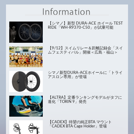
【シマノ】新型 DURA-ACE ホイール TEST
RIDE「WH-R9370-C50」が試乗可能
【9/12】スイムリレー＆距離記録会「スイ
ムフェスティバル」開催＜広島・福山＞
シマノ新型DURA-ACEホイールに「トライ
アスロン専用」が登場
【ALTRA】定番ランキングモデルがタフに
進化「TORIN 9」発売
【CADEX】待望の純正BTA マウント
「CADEX BTA Cage Holder」登場