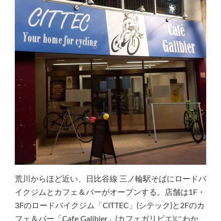
荒川からほど近い、日比谷線 三ノ輪駅そばにロードバ
イクジムとカフェ＆バーがオープンする。店舗は1F・
3Fのロードバイクジム「CITTEC」(シテック)と2Fのカ
フェ＆バー「Cafe Galibier」(カフェガリビエ)にわか