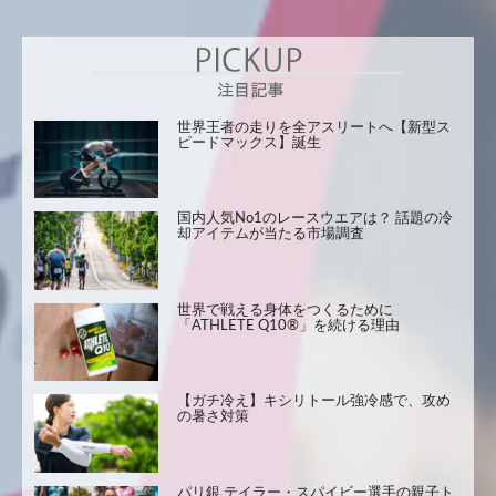
世界王者の走りを全アスリートへ【新型ス
ピードマックス】誕生
国内人気No1のレースウエアは？ 話題の冷
却アイテムが当たる市場調査
世界で戦える身体をつくるために
「ATHLETE Q10®」を続ける理由
【ガチ冷え】キシリトール強冷感で、攻め
の暑さ対策
パリ銀 テイラー・スパイビー選手の親子ト