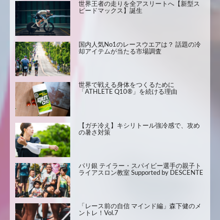
世界王者の走りを全アスリートへ【新型ス
ピードマックス】誕生
国内人気No1のレースウエアは？ 話題の冷
却アイテムが当たる市場調査
世界で戦える身体をつくるために
「ATHLETE Q10®」を続ける理由
【ガチ冷え】キシリトール強冷感で、攻め
の暑さ対策
パリ銀 テイラー・スパイビー選手の親子ト
ライアスロン教室 Supported by DESCENTE
「レース前の自信 マインド編」森下健のメ
ントレ！Vol.7