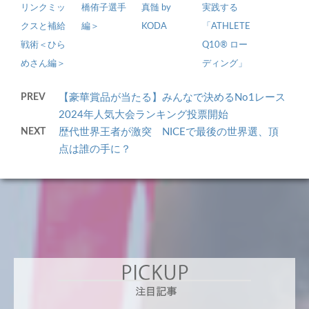
リンクミッ
橋侑子選手
真髄 by
実践する
クスと補給
編＞
KODA
「ATHLETE
戦術＜ひら
Q10® ロー
めさん編＞
ディング」
PREV
【豪華賞品が当たる】みんなで決めるNo1レース
2024年人気大会ランキング投票開始
NEXT
歴代世界王者が激突 NICEで最後の世界選、頂
点は誰の手に？