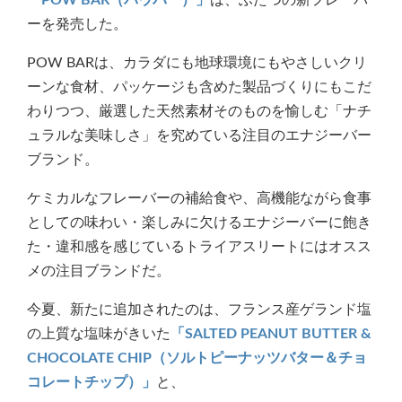
「POW BAR（パウバー）」
は、ふたつの新フレーバ
ーを発売した。
POW BARは、カラダにも地球環境にもやさしいクリ
ーンな食材、パッケージも含めた製品づくりにもこだ
わりつつ、厳選した天然素材そのものを愉しむ「ナチ
ュラルな美味しさ」を究めている注目のエナジーバー
ブランド。
ケミカルなフレーバーの補給食や、高機能ながら食事
としての味わい・楽しみに欠けるエナジーバーに飽き
た・違和感を感じているトライアスリートにはオスス
メの注目ブランドだ。
今夏、新たに追加されたのは、フランス産ゲランド塩
の上質な塩味がきいた
「SALTED PEANUT BUTTER &
CHOCOLATE CHIP（ソルトピーナッツバター＆チョ
コレートチップ）」
と、