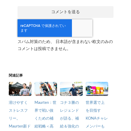
スパム対策のため、 日本語が含まれない欧文のみの
コメントは投稿できません。
関連記事
溶けやすく
Maurten：世
コナ３勝の
世界選で上
ストレスフ
界で戦い抜
レジェンド
を目指す
リー。
くための補
が語る、補
KONAチャレ
Maurten新ド
給戦略＜高
給＆強化の
メンバーも