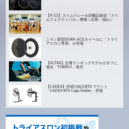
【9/12】スイムリレー＆距離記録会「スイ
ムフェスティバル」開催＜広島・福山＞
シマノ新型DURA-ACEホイールに「トライ
アスロン専用」が登場
【ALTRA】定番ランキングモデルがタフに
進化「TORIN 9」発売
【CADEX】待望の純正BTA マウント
「CADEX BTA Cage Holder」登場