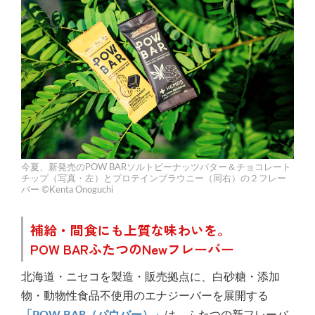
今夏、新発売のPOW BARソルトピーナッツバター＆チョコレート
チップ（写真・左）とプロテインブラウニー（同右）の２フレー
バー ©Kenta Onoguchi
補給・間食にも上質な味わいを。
POW BARふたつのNewフレーバー
北海道・ニセコを製造・販売拠点に、白砂糖・添加
物・動物性食品不使用のエナジーバーを展開する