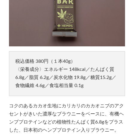
税込価格 380円（１本40g）
〈栄養成分〉エネルギー 148kcal／たんぱく質
6.8g／脂質 6.2g／炭水化物 19.8g／糖質15.2g／
食物繊維 4.6g／食塩相当量 0.1g
コクのあるカカオ生地にカリカリのカカオニブのアク
セントがきいた濃厚なブラウニーをベースに、有機ヘ
ンププロテインなどの植物性たんぱく質6.8gをプラス
した、日本初のヘンププロテイン入りブラウニー。