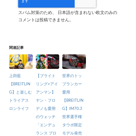
スパム対策のため、 日本語が含まれない欧文のみの
コメントは投稿できません。
関連記事
上田藍
【ブライト
世界のトッ
【BREITLIN
リング×アイ
プランカー
G】と楽しむ
アンマン】
愛用
トライアス
ヤン・フロ
【BREITLIN
ロンライフ
デノも愛用
G】IM70.3
のウォッチ
世界選手権
「エンデュ
タウポ限定
ランス プロ
モデル発売