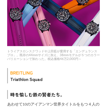
トライアスロンスクワッドや上田藍が愛用する「エンデュランス
プロ」。既存の44mmサイズに加え、38mmモデルが５つのカラー
バリエーションで加わった。税込価格46万2,000円～
BREITLING
Triathlon Squad
時を愉しむ鉄の賢者たち。
あわせて10のアイアンマン世界タイトルをもつ４人の