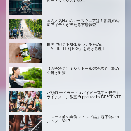
ピードマックス】誕生
国内人気No1のレースウエアは？ 話題の冷
却アイテムが当たる市場調査
世界で戦える身体をつくるために
「ATHLETE Q10®」を続ける理由
【ガチ冷え】キシリトール強冷感で、攻め
の暑さ対策
パリ銀 テイラー・スパイビー選手の親子ト
ライアスロン教室 Supported by DESCENTE
「レース前の自信 マインド編」森下健のメ
ントレ！Vol.7