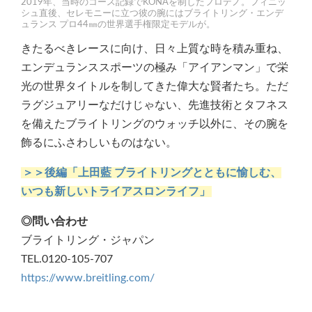
2019年、当時のコース記録でKONAを制したフロデノ。フィニッ
シュ直後、セレモニーに立つ彼の腕にはブライトリング・エンデ
ュランス プロ44㎜の世界選手権限定モデルが。
きたるべきレースに向け、日々上質な時を積み重ね、
エンデュランススポーツの極み「アイアンマン」で栄
光の世界タイトルを制してきた偉大な賢者たち。ただ
ラグジュアリーなだけじゃない、先進技術とタフネス
を備えたブライトリングのウォッチ以外に、その腕を
飾るにふさわしいものはない。
＞＞後編「上田藍 ブライトリングとともに愉しむ、
いつも新しいトライアスロンライフ」
◎問い合わせ
ブライトリング・ジャパン
TEL.0120-105-707
https://www.breitling.com/