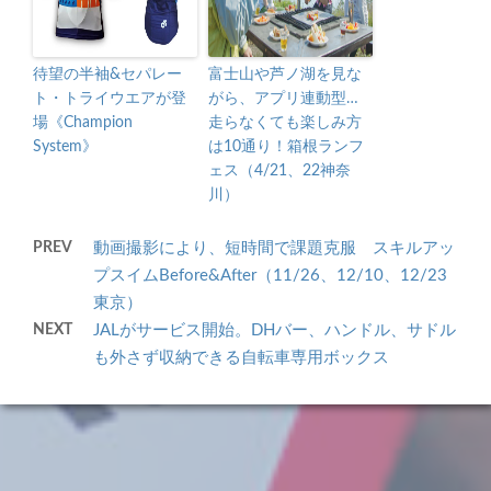
待望の半袖&セパレー
富士山や芦ノ湖を見な
ト・トライウエアが登
がら、アプリ連動型…
場《Champion
走らなくても楽しみ方
System》
は10通り！箱根ランフ
ェス（4/21、22神奈
川）
PREV
動画撮影により、短時間で課題克服 スキルアッ
プスイムBefore&After（11/26、12/10、12/23
東京）
NEXT
JALがサービス開始。DHバー、ハンドル、サドル
も外さず収納できる自転車専用ボックス