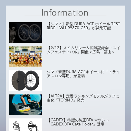
【シマノ】新型 DURA-ACE ホイール TEST
RIDE「WH-R9370-C50」が試乗可能
【9/12】スイムリレー＆距離記録会「スイ
ムフェスティバル」開催＜広島・福山＞
シマノ新型DURA-ACEホイールに「トライ
アスロン専用」が登場
【ALTRA】定番ランキングモデルがタフに
進化「TORIN 9」発売
【CADEX】待望の純正BTA マウント
「CADEX BTA Cage Holder」登場