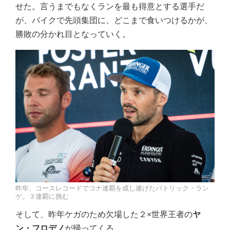
せた。言うまでもなくランを最も得意とする選手だ
が、バイクで先頭集団に、どこまで食いつけるかが、
勝敗の分かれ目となっていく。
昨年、コースレコードでコナ連覇を成し遂げたパトリック・ラン
ゲ。３連覇に挑む
そして、昨年ケガのため欠場した２×世界王者の
ヤ
ン・フロデノ
が帰ってくる。