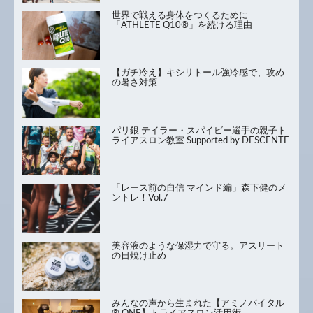
世界で戦える身体をつくるために
「ATHLETE Q10®」を続ける理由
【ガチ冷え】キシリトール強冷感で、攻め
の暑さ対策
パリ銀 テイラー・スパイビー選手の親子ト
ライアスロン教室 Supported by DESCENTE
「レース前の自信 マインド編」森下健のメ
ントレ！Vol.7
美容液のような保湿力で守る。アスリート
の日焼け止め
みんなの声から生まれた【アミノバイタル