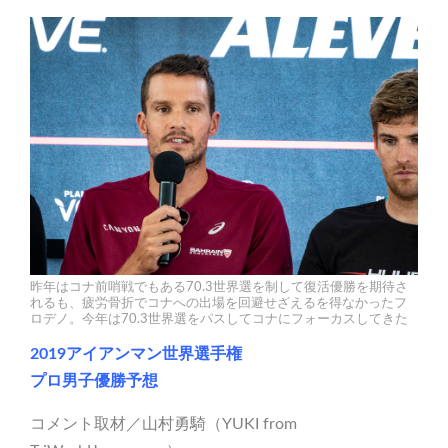
昨年はコナ前哨戦でもある70.3世界選を制して復活優勝を期待さ
れるも、疲労骨折でコナへの出場を回避せざえるを得なかったフ
ロデノ。今年は70.3世界選をパスしてコナにフォーカスしてきた
2019アイアンマン世界選手権
プロ男子優勝予想
コメント取材／山村勇騎（YUKI from