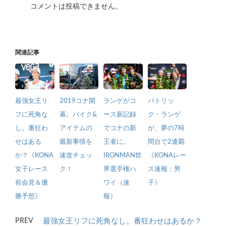
コメントは投稿できません。
関連記事
最強女王リ
2019コナ開
ランゲがコ
パトリッ
フに死角な
幕。バイク&
ース新記録
ク・ランゲ
し。番狂わ
アイテムの
でコナの新
が、夢の7時
せはある
最新事情を
王者に。
間台で2連覇
か？《KONA
速攻チェッ
IRONMAN世
《KONAレー
女子レース
ク！
界選手権ハ
ス速報：男
前会見＆優
ワイ（速
子》
勝予想》
報）
PREV
最強女王リフに死角なし。番狂わせはあるか？