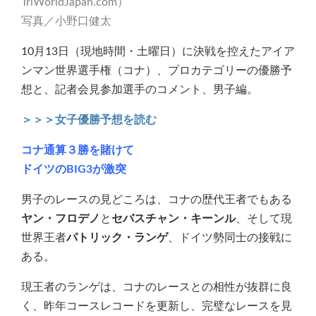
TriWorldJapan.com）
写真／小野口健太
10月13日（現地時間・土曜日）に決戦を控えたアイア
ンマン世界選手権（コナ）、プロカテゴリーの優勝予
想と、記者会見参加選手のコメント、男子編。
＞＞＞女子優勝予想を読む
コナ通算３勝を賭けて
ドイツのBIG3が激突
男子のレースの見どころは、コナの歴代王者でもある
ヤン・フロデノ
と
セバスチャン・キーンル
、そして現
世界王者
パトリック・ランゲ
、ドイツ勢同士の接戦に
ある。
現王者のランゲは、コナのレースとの相性が抜群に良
く、昨年コースレコードを更新し、完璧なレースを見