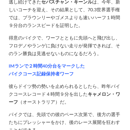
逃し続けてきた
セバスチャン・キーンル
は、今年、新
しいコーチを迎え、その結果として、70.3世界選手権
では、ブラウンリーやゴメスよりも速いハーフ１時間
９分台のランスピードを証明した。
得意のバイクで、ワーフとともに先頭へと飛び出し、
フロデノやランゲに負けない走りが発揮できれば、そ
のラン勝負は見逃せないものになるだろう。
IMランで２時間40分台をマークした
バイクコース記録保持者ワーフ
彼らドイツ勢の勢いを止められるとしたら、昨年バイ
クコースレコード４時間９分を出した
キャメロン・ワ
ーフ
（オーストラリア）だ。
バイクでは、先頭での彼のペース次第で、後方の選手
たちにプレッシャーをかけ、後のレース展開を狂わす