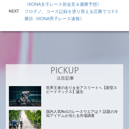
《KONA女子レース前会見＆優勝予想》
NEXT
フロデノ、コース記録を塗り替える圧勝でコナ3
勝目《KONA男子レース速報》
世界王者の走りを全アスリートへ【新型ス
ピードマックス】誕生
国内人気No1のレースウエアは？ 話題の冷
却アイテムが当たる市場調査