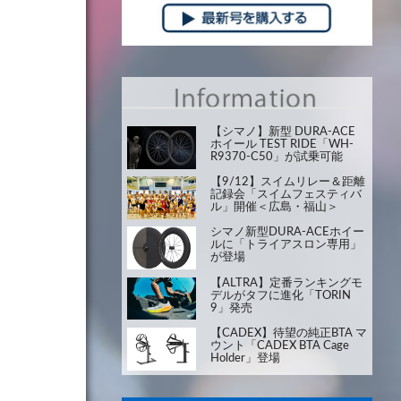
【シマノ】新型 DURA-ACE
ホイール TEST RIDE「WH-
R9370-C50」が試乗可能
【9/12】スイムリレー＆距離
記録会「スイムフェスティバ
ル」開催＜広島・福山＞
シマノ新型DURA-ACEホイー
ルに「トライアスロン専用」
が登場
【ALTRA】定番ランキングモ
デルがタフに進化「TORIN
9」発売
【CADEX】待望の純正BTA マ
ウント「CADEX BTA Cage
Holder」登場