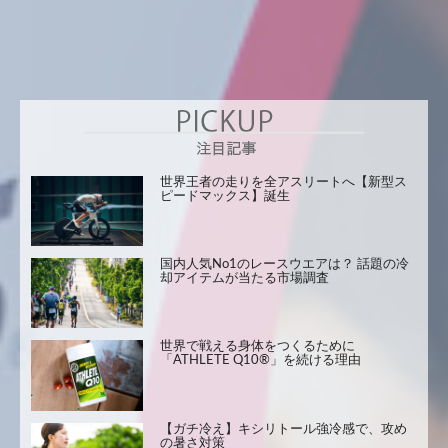
世界王者の走りを全アスリートへ【新型ス
ピードマックス】誕生
国内人気No1のレースウエアは？ 話題の冷
却アイテムが当たる市場調査
世界で戦える身体をつくるために
「ATHLETE Q10®」を続ける理由
【ガチ冷え】キシリトール強冷感で、攻め
の暑さ対策