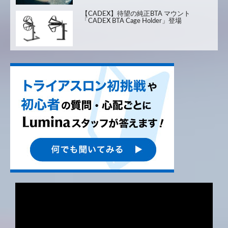
【CADEX】待望の純正BTA マウント
「CADEX BTA Cage Holder」登場