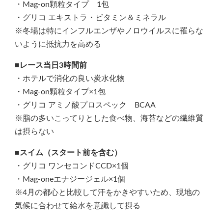
・Mag-on顆粒タイプ 1包
・グリコ エキストラ・ビタミン＆ミネラル
※冬場は特にインフルエンザやノロウイルスに罹らな
いように抵抗力を高める
■レース当日3時間前
・ホテルで消化の良い炭水化物
・Mag-on顆粒タイプ×1包
・グリコ アミノ酸プロスペック BCAA
※脂の多いこってりとした食べ物、海苔などの繊維質
は摂らない
■スイム（スタート前を含む）
・グリコ ワンセコンドCCD×1個
・Mag-oneエナジージェル×1個
※4月の都心と比較して汗をかきやすいため、現地の
気候に合わせて給水を意識して摂る