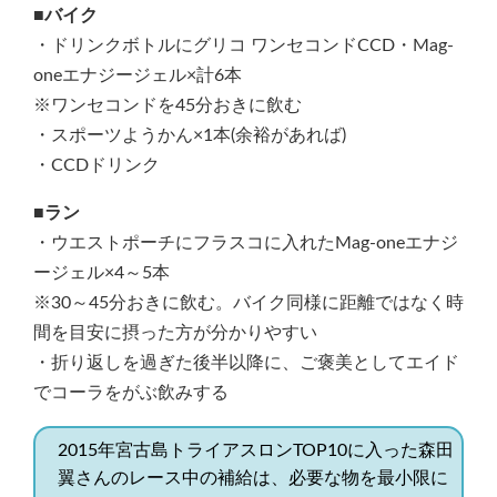
■バイク
・ドリンクボトルにグリコ ワンセコンドCCD・Mag-
oneエナジージェル×計6本
※ワンセコンドを45分おきに飲む
・スポーツようかん×1本(余裕があれば)
・CCDドリンク
■ラン
・ウエストポーチにフラスコに入れたMag-oneエナジ
ージェル×4～5本
※30～45分おきに飲む。バイク同様に距離ではなく時
間を目安に摂った方が分かりやすい
・折り返しを過ぎた後半以降に、ご褒美としてエイド
でコーラをがぶ飲みする
2015年宮古島トライアスロンTOP10に入った森田
翼さんのレース中の補給は、必要な物を最小限に