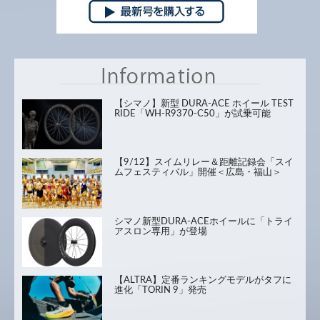
【シマノ】新型 DURA-ACE ホイール TEST
RIDE「WH-R9370-C50」が試乗可能
【9/12】スイムリレー＆距離記録会「スイ
ムフェスティバル」開催＜広島・福山＞
シマノ新型DURA-ACEホイールに「トライ
アスロン専用」が登場
【ALTRA】定番ランキングモデルがタフに
進化「TORIN 9」発売