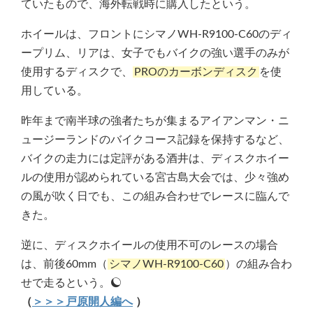
ていたもので、海外転戦時に購入したという。
ホイールは、フロントにシマノWH-R9100-C60のディ
ープリム、リアは、女子でもバイクの強い選手のみが
使用するディスクで、
PROのカーボンディスク
を使
用している。
昨年まで南半球の強者たちが集まるアイアンマン・ニ
ュージーランドのバイクコース記録を保持するなど、
バイクの走力には定評がある酒井は、ディスクホイー
ルの使用が認められている宮古島大会では、少々強め
の風が吹く日でも、この組み合わせでレースに臨んで
きた。
逆に、ディスクホイールの使用不可のレースの場合
は、前後60mm（
シマノWH-R9100-C60
）の組み合わ
せで走るという。
（
＞＞＞戸原開人編へ
）