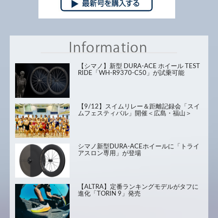
【シマノ】新型 DURA-ACE ホイール TEST
RIDE「WH-R9370-C50」が試乗可能
【9/12】スイムリレー＆距離記録会「スイ
ムフェスティバル」開催＜広島・福山＞
シマノ新型DURA-ACEホイールに「トライ
アスロン専用」が登場
【ALTRA】定番ランキングモデルがタフに
進化「TORIN 9」発売