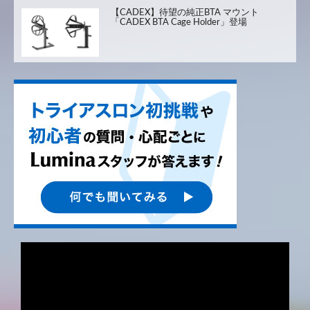
【CADEX】待望の純正BTA マウント
「CADEX BTA Cage Holder」登場