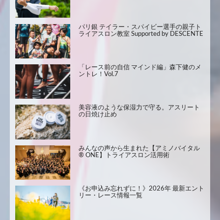
パリ銀 テイラー・スパイビー選手の親子ト
ライアスロン教室 Supported by DESCENTE
「レース前の自信 マインド編」森下健のメ
ントレ！Vol.7
美容液のような保湿力で守る。アスリート
の日焼け止め
みんなの声から生まれた【アミノバイタル
® ONE】トライアスロン活用術
《お申込み忘れずに！》2026年 最新エント
リー・レース情報一覧