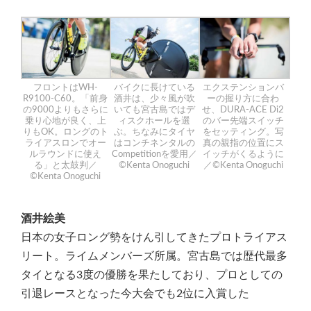
バイクに長けている
エクステンションバ
フロントはWH-
酒井は、少々風が吹
ーの握り方に合わ
R9100-C60。「前身
いても宮古島ではデ
せ、DURA-ACE Di2
の9000よりもさらに
ィスクホールを選
のバー先端スイッチ
乗り心地が良く、上
ぶ。ちなみにタイヤ
をセッティング。写
りもOK。ロングのト
はコンチネンタルの
真の親指の位置にス
ライアスロンでオー
Competitionを愛用／
イッチがくるように
ルラウンドに使え
©Kenta Onoguchi
／©Kenta Onoguchi
る」と太鼓判／
©Kenta Onoguchi
酒井絵美
日本の女子ロング勢をけん引してきたプロトライアス
リート。ライムメンバーズ所属。宮古島では歴代最多
タイとなる3度の優勝を果たしており、プロとしての
引退レースとなった今大会でも2位に入賞した