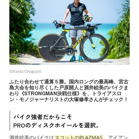
©Kenta Onoguchi
ふたり合わせて通算５勝。国内ロングの最高峰、宮古
島大会を知り尽くした戸原開人と酒井絵美のバイクま
わり《STRONGMAN決戦仕様》を、トライアスロ
ン・モノジャーナリストの大塚修孝さんがチェック！
バイク強者だからこそ
PROのディスクホイールを選択。
酒井絵美のバイクは
スコットのPLAZMA5
。アイアン