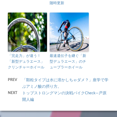
随時更新
「完走力」が違う！
最速遺伝子を継ぐ「新
「新型デュラエース」
型デュラエース」のチ
クリンチャーホイール
ューブラーホイール
PREV
「顆粒タイプは水に溶かしちゃダメ？」座学で学
ぶアミノ酸の摂り方。
NEXT
トップストロングマンの決戦バイクCheck―戸原
開人編