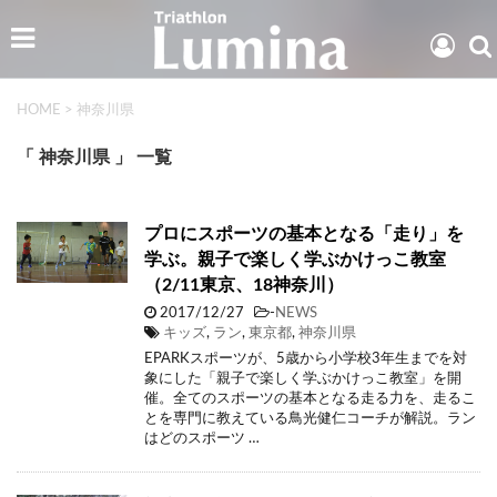
HOME
>
神奈川県
「 神奈川県 」 一覧
プロにスポーツの基本となる「走り」を
学ぶ。親子で楽しく学ぶかけっこ教室
（2/11東京、18神奈川）
2017/12/27
-
NEWS
キッズ
,
ラン
,
東京都
,
神奈川県
EPARKスポーツが、5歳から小学校3年生までを対
象にした「親子で楽しく学ぶかけっこ教室」を開
催。全てのスポーツの基本となる走る力を、走るこ
とを専門に教えている鳥光健仁コーチが解説。ラン
はどのスポーツ …