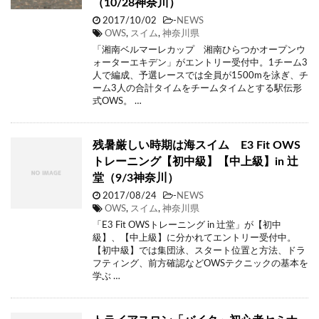
（10/28神奈川）
2017/10/02
-
NEWS
OWS
,
スイム
,
神奈川県
「湘南ベルマーレカップ 湘南ひらつかオープンウ
ォーターエキデン」がエントリー受付中。1チーム3
人で編成、予選レースでは全員が1500mを泳ぎ、チ
ーム3人の合計タイムをチームタイムとする駅伝形
式OWS。 …
残暑厳しい時期は海スイム E3 Fit OWS
トレーニング【初中級】【中上級】in 辻
堂（9/3神奈川）
2017/08/24
-
NEWS
OWS
,
スイム
,
神奈川県
「E3 Fit OWSトレーニング in 辻堂」が【初中
級】、【中上級】に分かれてエントリー受付中。
【初中級】では集団泳、スタート位置と方法、ドラ
フティング、前方確認などOWSテクニックの基本を
学ぶ …