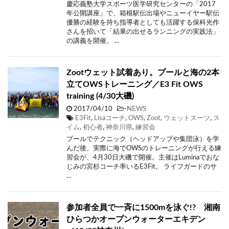
慶応義塾大学スポーツ医学研究センターの「2017
年公開講座」で、箱根駅伝出場やニューイヤー駅伝
優勝の経験を持ち指導者としても活躍する保科光作
さんを招いて「結果の出せるランニングの実践法」
の講義を開催。 …
Zootウェット試着あり。プールと海の2本
立てOWSトレーニング／E3 Fit OWS
training (4/30大磯)
2017/04/10
-
NEWS
E3Fit
,
Lisaコーチ
,
OWS
,
Zoot
,
ウェットスーツ
,
ス
イム
,
初心者
,
神奈川県
,
練習会
プールでテクニック（ヘッドアップや集団泳）を学
んだ後、実際に海でOWSのトレーニングが行える練
習会が、4月30日大磯で開催。主催はLuminaでおな
じみの宮杉コーチ率いるE3Fit。 ライフガードのサ
…
参加者全員で一斉に1500mを泳ぐ!? 湘南
ひらつかオープンウォーターエキデン