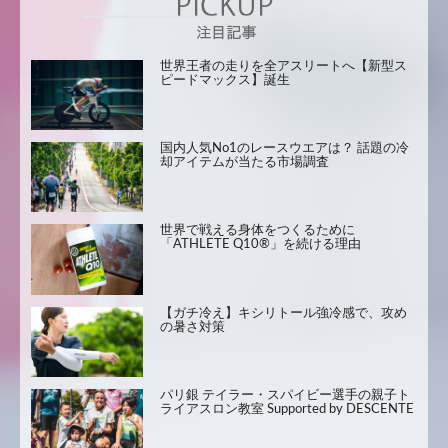
世界王者の走りを全アスリートへ【新型ス
ピードマックス】誕生
国内人気No1のレースウエアは？ 話題の冷
却アイテムが当たる市場調査
世界で戦える身体をつくるために
「ATHLETE Q10®」を続ける理由
【ガチ冷え】キシリトール強冷感で、攻め
の暑さ対策
パリ銀 テイラー・スパイビー選手の親子ト
ライアスロン教室 Supported by DESCENTE