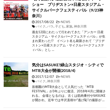
ショー ブリヂストン×日産スタジアム・
サイクルパークフェスティバル（9/23神
奈川）
2017/08/22
-
NEWS
バイク
,
パラ
,
子ども
,
家族
,
神奈川県
過去12回にわたって行われてきた「アンカー 日産
スタジアム・サイクルパークフェスティバル」が生
まれ変わった!? イベント名も刷新されて「ブリヂ
ストン×日産スタジアム・サイクルパークフェステ
ィバル」とし …
気分はSASUKE?緑山スタジオ・シティで
MTB大会が開催(2018/4)
2017/12/07
-
NEWS
バイク
,
神奈川県
首都圏のMTB大会として人気だった「MTB
FESTIVAL」が3年ぶりに復活、2018年4月に開催さ
れる。 会場となるのは、古くは筋肉番付やSASUKE
が開かれ、近年では半沢直樹や”逃げ恥”の撮影が …