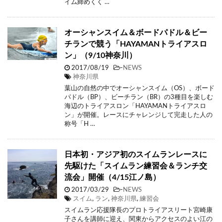
イム締めくく …
オーシャンスイム＆ボードパドル＆ビー
チランで競う「HAYAMANトライアスロ
ン」（9/10神奈川）
2017/08/19
-
NEWS
神奈川県
葉山の自然の中でオーシャンスイム（OS）、ボード
パドル（BP）、ビーチラン（BR）の3種目を楽しむ
海辺のトライアスロン「HAYAMANトライアスロ
ン」が開催。レースにチャレンジして完走した人の
称号「H …
日本初・アジア初のスイムランレースに
先駆けた「スイムラン練習会＆ランチ交
流会」開催（4/15江ノ島）
2017/03/29
-
NEWS
スイム
,
ラン
,
神奈川県
,
練習会
スイムラン応援隊長のプロトライアスリート宮崎康
子さんを講師に迎え、関東からアクセスのよい江の