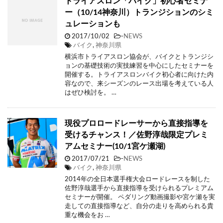
トライアスロン「バイク」初心者セミナ
ー（10/14神奈川）トランジションのシミ
ュレーションも
2017/10/02
-
NEWS
バイク
,
神奈川県
横浜市トライアスロン協会が、バイクとトランジシ
ョンの基礎技術の実技練習を中心にしたセミナーを
開催する。トライアスロンバイク初心者に向けた内
容なので、来シーズンのレース出場を考えている人
はぜひ検討を。 …
現役プロロードレーサーから直接指導を
受けるチャンス！／佐野淳哉限定プレミ
アムセミナー(10/1宮ケ瀬湖)
2017/07/21
-
NEWS
バイク
,
神奈川県
2014年の全日本選手権大会ロードレースを制した
佐野淳哉選手から直接指導を受けられるプレミアム
セミナーが開催。 ペダリング動画撮影や宮ケ瀬を実
走しての直接指導など、自分の走りを高められる貴
重な機会をお …