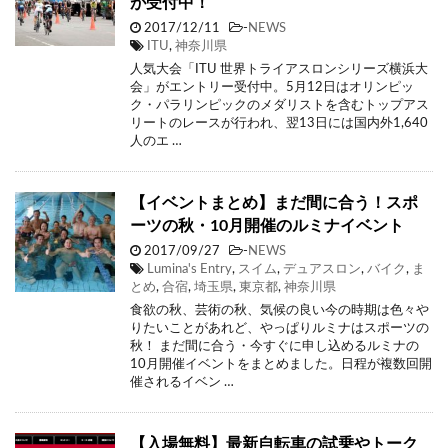
が受付中！
2017/12/11
-
NEWS
ITU
,
神奈川県
人気大会「ITU 世界トライアスロンシリーズ横浜大
会」がエントリー受付中。5月12日はオリンピッ
ク・パラリンピックのメダリストを含むトップアス
リートのレースが行われ、翌13日には国内外1,640
人のエ …
【イベントまとめ】まだ間に合う！スポ
ーツの秋・10月開催のルミナイベント
2017/09/27
-
NEWS
Lumina's Entry
,
スイム
,
デュアスロン
,
バイク
,
ま
とめ
,
合宿
,
埼玉県
,
東京都
,
神奈川県
食欲の秋、芸術の秋、気候の良い今の時期は色々や
りたいことがあれど、やっぱりルミナはスポーツの
秋！ まだ間に合う・今すぐに申し込めるルミナの
10月開催イベントをまとめました。日程が複数回開
催されるイベン …
【入場無料】最新自転車の試乗やトーク