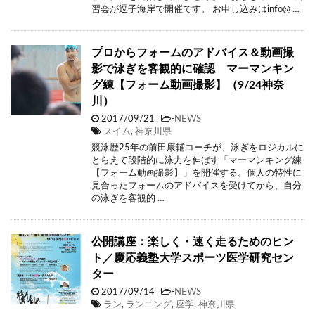
習会が逗子海岸で開催です。 お申し込みはinfo@ …
プロからフォームのアドバイス＆動画撮
影で泳ぎを客観的に確認 マーマンキン
グ練【フォーム動画撮影】（9/24神奈
川）
2017/09/21
-
NEWS
スイム
,
神奈川県
競泳歴25年の前田康輔コーチが、泳ぎをロジカルに
とらえて段階的に泳力を伸ばす「マーマンキング練
【フォーム動画撮影】」を開催する。個人の特性に
見合ったフォームのアドバイスを受けてから、自分
の泳ぎを客観的 …
公開講座：楽しく・速く走るためのヒン
ト／慶応義塾大学スポーツ医学研究セン
ター
2017/09/14
-
NEWS
ラン
,
ランニング
,
座学
,
神奈川県