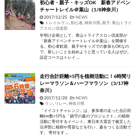
初心者・親子・キッズOK 新春アドベン
チャートレイル＠葉山（1/8神奈川）
2017/12/25
-
NEWS
トレイルラン
,
初心者
,
神奈川県
,
親子
,
青山トライ
アスロン倶楽部
年明け企画として、青山トライアスロン倶楽部が
「新春アドベンチャートレイル＠葉山」を開催す
る。初心者歓迎、親子やキッズでの参加もOKなの
で、新しいことを始めようと思っている人はぜひ。
設定コースはトレイ …
走行合計距離×5円を植樹活動に！6時間リ
レーマラソン＆ハーフマラソン（3/17神
奈川）
2017/12/20
-
NEWS
ラン
,
リレー
,
神奈川県
「イイコトチャレンジ」は、参加者の走った合計距
離km数×5円を「鎮守の森のプロジェクト」の植樹
活動に寄付するイベント。東日本大震災で被災した
沿岸部に植樹や育苗などを行い、森をつくる活動で
す。 寄付をす …