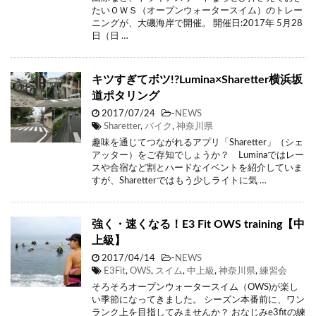
たいＯＷＳ（オープンウォータースイム）のトレー
ニングが、大磯海岸で開催。 開催日:2017年 5月28
日（日 …
キツすぎてボツ!?Lumina×Sharetter横浜坂
道ポタリング
2017/07/24
-
NEWS
Sharetter
,
バイク
,
神奈川県
趣味を通じてつながれるアプリ「Sharetter」（シェ
アッター）をご存知でしょうか？ Luminaではレー
スや合宿など割とハードなイベントを紹介していま
すが、Sharetterではもう少しライトに気 …
強く・速くなる！E3 Fit OWS training【中
上級】
2017/04/14
-
NEWS
E3Fit
,
OWS
,
スイム
,
中上級
,
神奈川県
,
練習会
そろそろオープンウォータースイム（OWS)が楽し
い季節になってきました。 シーズン本番前に、ワン
ランク上を目指してみませんか？ おなじみe3fitの練