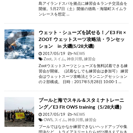
島アイランドスパを拠点に練習会＆ランチ交流会を
開催。5月27日（土）開催の徳島・海陽町スイムラ
ンレースを想定 …
ウェット・シューズを試せる！／E3 Fit ×
ZOOT ウェットスーツ攻略法・ランセッ
ション in 大磯(5/28大磯)
2017/05/19
-
NEWS
Zoot
,
スイム
,
神奈川県
,
練習会
Zootウエットスーツとシューズを無料試着できる練
習会が開催。（試着なしでも練習会は参加可） 練習
会はウェットスーツ攻略法とランニングセッション
の２部構成。 日時：2017年5月28日 10:00-1 …
プールと海でスキル＆スタミナトレーニ
ング／E3 Fit OWS training（5/28大磯）
2017/05/19
-
NEWS
OWS
,
スイム
,
神奈川県
,
練習会
プールではなかなか練習できないヘッドアップや集
団泳など、トライアスリートならぜひ押さえておき