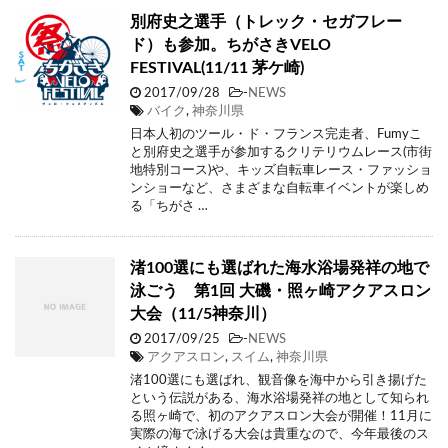
別府史之選手（トレック・セガフレー
ド）も参加。ちがさきVELO
FESTIVAL(11/11 茅ケ崎)
2017/09/28
-
NEWS
バイク
,
神奈川県
日本人初のツール・ド・フランス完走者、Fumyこ
と別府史之選手が参加するクリテリウムレース(市街
地特別コース)や、キッズ自転車レース・ファッショ
ンショーなど、さまざまな自転車イベントが楽しめ
る「ちがさ …
渚100選にも選ばれた海水浴場発祥の地で
泳ごう 第1回 大磯・照ヶ崎アクアスロン
大会（11/5神奈川）
2017/09/25
-
NEWS
アクアスロン
,
スイム
,
神奈川県
渚100選にも選ばれ、観音像を海中から引き揚げた
という伝説がある、海水浴場発祥の地として知られ
る照ヶ崎で、初のアクアスロン大会が開催！11月に
実際の海で泳げる大会は貴重なので、今年最後のス