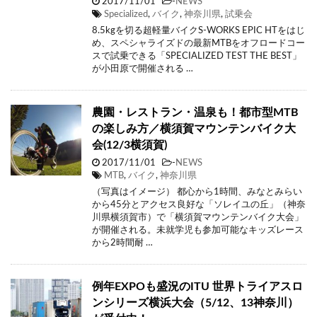
2017/11/01
-
NEWS
Specialized
,
バイク
,
神奈川県
,
試乗会
8.5kgを切る超軽量バイクS-WORKS EPIC HTをはじ
め、スペシャライズドの最新MTBをオフロードコー
スで試乗できる「SPECIALIZED TEST THE BEST」
が小田原で開催される …
農園・レストラン・温泉も！都市型MTB
の楽しみ方／横須賀マウンテンバイク大
会(12/3横須賀)
2017/11/01
-
NEWS
MTB
,
バイク
,
神奈川県
（写真はイメージ） 都心から1時間、みなとみらい
から45分とアクセス良好な「ソレイユの丘」（神奈
川県横須賀市）で「横須賀マウンテンバイク大会」
が開催される。未就学児も参加可能なキッズレース
から2時間耐 …
例年EXPOも盛況のITU 世界トライアスロ
ンシリーズ横浜大会（5/12、13神奈川）