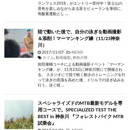
ランフェス2018」がエントリー受付中！富士山の
景色を楽しみながら走る富士ビューランを筆頭に、
有酸素運動とし …
陸で動いた後で、自分の泳ぎを動画撮影
＆添削！マーマンキング練（11/23神奈
川）
2017/11/07
-
NEWS
スイム
,
動画撮影
,
神奈川県
前田康輔コーチによる動画撮影イベント「マーマン
キング練」が、11月23日に神奈川県にて開催され
る。 スタジオにて陸で軽く動きのトレーニングを行
って泳ぎの意識を高めた後、ドリルでの泳ぎ込みを
行う。泳ぐ様 …
スペシャライズドのMTB最新モデルを専
用コースで。SPECIALIZED TEST THE
BEST in 神奈川 『フォレストバイク MTB
試乗会』