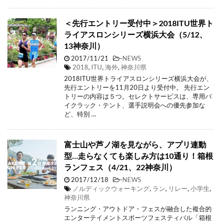
＜先行エントリー受付中＞2018ITU世界ト
ライアスロンシリーズ横浜大会（5/12、
13神奈川）
2017/11/21
-
NEWS
2018
,
ITU
,
海外
,
神奈川県
2018ITU世界トライアスロンシリーズ横浜大会が、
先行エントリーを11月20日より受付中。 先行エン
トリーの内容は５つ。セレクトサービスは、専用バ
イクラック・テント、選手説明会への優先参加な
ど、特別 …
富士山や芦ノ湖を見ながら、アプリ連動
型…走らなくても楽しみ方は10通り！箱根
ランフェス（4/21、22神奈川）
2017/12/18
-
NEWS
ノルディックウォーキング
,
ラン
,
リレー
,
小学生
,
神奈川県
ランニング・アウトドア・フェスが融合した複合的
エンターテイメントスポーツフェスティバル「箱根