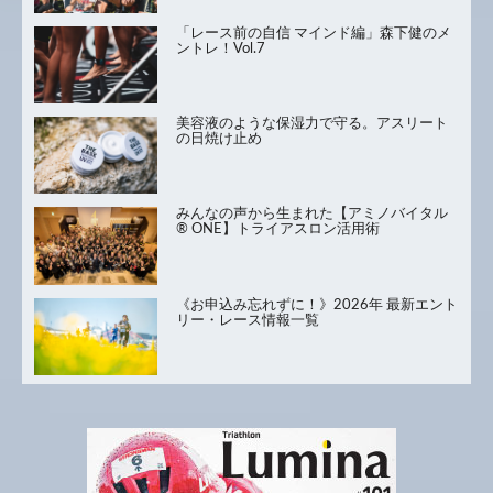
「レース前の自信 マインド編」森下健のメ
ントレ！Vol.7
美容液のような保湿力で守る。アスリート
の日焼け止め
みんなの声から生まれた【アミノバイタル
® ONE】トライアスロン活用術
《お申込み忘れずに！》2026年 最新エント
リー・レース情報一覧