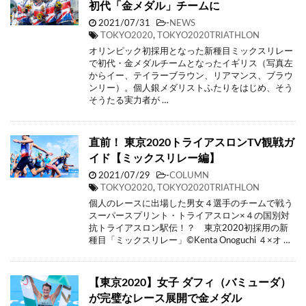
初代「金メダル」チームに
2021/07/31
-
NEWS
TOKYO2020
,
TOKYO2020TRIATHLON
オリンピック初採用となった新種目ミックスリレー
で初代・金メダルチームとなったイギリス（写真左
からイー、テイラーブラウン、リアマンス、ブラウ
ンリー）。個人銀メダリストふたりをはじめ、そう
そうたる実力者が …
直前！ 東京2020トライアスロンTV観戦ガ
イド【ミックスリレー編】
2021/07/29
-
COLUMN
TOKYO2020
,
TOKYO2020TRIATHLON
個人のレースに出場した男女４選手のチームで戦う
スーパースプリント・トライアスロン×４の国別対
抗トライアスロン駅伝！？ 東京2020初採用の新
種目「ミックスリレー」©Kenta Onoguchi ４×オ …
【東京2020】女子 ダフィ（バミューダ）
が完璧なレース展開で金メダル