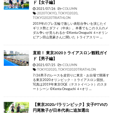
ド【女子編】
2021/07/26
-
COLUMN
2020TOKYO
,
TOKYO2020
,
TOKYO2020TRIATHLON
2019年のプレ五輪で激しい表彰台争いを演じたイ
ギリス勢とダフィ（中央）。本番でもこの３人のメ
ダル争いが見られるか ©Kenta Onoguchi ４×オリン
ピアン田山寛豪さんに聞いた トライアスリー …
直前！ 東京2020トライアスロン観戦ガイ
ド【男子編】
2021/07/25
-
COLUMN
TOKYO2020
,
TOKYO2020TRIATHLON
7/26男子のレースを皮切りに東京・お台場で開幕す
る東京2020オリンピック・トライアスロン競技。
写真は2019年東京OQE（テストイベント）のスタ
ートシーン ©Kenta Onoguchi ４×オリ …
【東京2020パラリンピック】女子PTVIの
円尾敦子が日本代表に追加選出