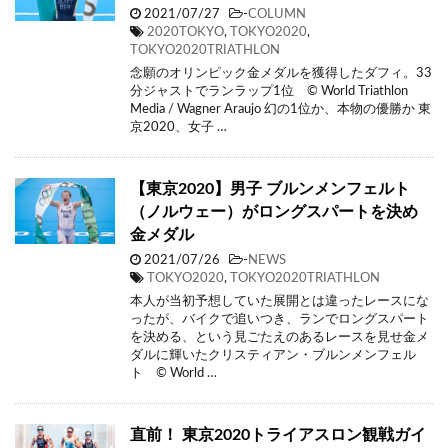
2021/07/27
-
COLUMN
2020TOKYO
,
TOKYO2020
,
TOKYO2020TRIATHLON
念願のオリンピック金メダルを獲得したダフィ。33
分ジャストでランラップ1位 © World Triathlon
Media / Wagner Araujo 幻の1位か、本物の優勝か 東
京2020、女子 …
【東京2020】男子 ブルンメンフェルト
（ノルウェー）がロングスパートを決め
金メダル
2021/07/26
-
NEWS
TOKYO2020
,
TOKYO2020TRIATHLON
本人が当初予想していた展開とは違ったレースにな
ったが、バイクで追いつき、ランでロングスパート
を決める、という見ごたえのあるレースを見せ金メ
ダルに輝いたクリスティアン・ブルンメンフェル
ト © World …
直前！ 東京2020トライアスロン観戦ガイ