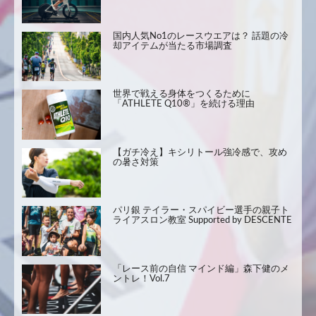
国内人気No1のレースウエアは？ 話題の冷
却アイテムが当たる市場調査
世界で戦える身体をつくるために
「ATHLETE Q10®」を続ける理由
【ガチ冷え】キシリトール強冷感で、攻め
の暑さ対策
パリ銀 テイラー・スパイビー選手の親子ト
ライアスロン教室 Supported by DESCENTE
「レース前の自信 マインド編」森下健のメ
ントレ！Vol.7