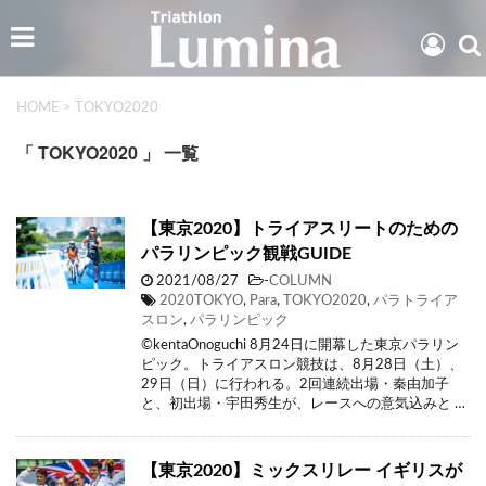
HOME
>
TOKYO2020
「 TOKYO2020 」 一覧
【東京2020】トライアスリートのための
パラリンピック観戦GUIDE
2021/08/27
-
COLUMN
2020TOKYO
,
Para
,
TOKYO2020
,
パラトライア
スロン
,
パラリンピック
©kentaOnoguchi 8月24日に開幕した東京パラリン
ピック。トライアスロン競技は、8月28日（土）、
29日（日）に行われる。2回連続出場・秦由加子
と、初出場・宇田秀生が、レースへの意気込みと …
【東京2020】ミックスリレー イギリスが