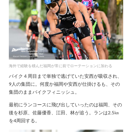
海外で経験を積んだ福岡が常に前でローテーションに加わる
バイク４周目まで単独で逃げていた安西が吸収され、
9人の集団に。何度か福岡や安西が仕掛けるも、その
集団のままバイクフィニッシュ。
最初にランコースに飛び出していったのは福岡、その
後を杉原、佐藤優香、江田、林が追う。ランは2.5㎞
を4周回する。