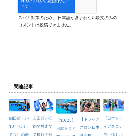
スパム対策のため、 日本語が含まれない欧文のみの
コメントは投稿できません。
関連記事
細田雄一が
上田藍が圧
【日本トラ
【トライア
【10/23】
10年ぶり
倒的独走で
イアスロン
スロン日本
日本トライ
２度目の優
７度目の日
選手権】小
選手権