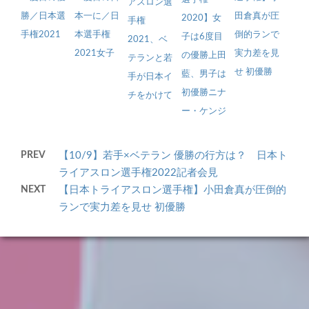
アスロン選
勝／日本選
本一に／日
田倉真が圧
2020】女
手権
手権2021
本選手権
倒的ランで
子は6度目
2021、ベ
2021女子
実力差を見
の優勝上田
テランと若
せ 初優勝
藍、男子は
手が日本イ
初優勝ニナ
チをかけて
ー・ケンジ
PREV
【10/9】若手×ベテラン 優勝の行方は？ 日本ト
ライアスロン選手権2022記者会見
NEXT
【日本トライアスロン選手権】小田倉真が圧倒的
ランで実力差を見せ 初優勝