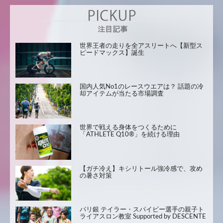
世界王者の走りを全アスリートへ【新型ス
ピードマックス】誕生
国内人気No1のレースウエアは？ 話題の冷
却アイテムが当たる市場調査
世界で戦える身体をつくるために
「ATHLETE Q10®」を続ける理由
【ガチ冷え】キシリトール強冷感で、攻め
の暑さ対策
パリ銀 テイラー・スパイビー選手の親子ト
ライアスロン教室 Supported by DESCENTE