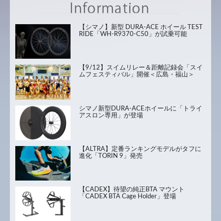
【シマノ】新型 DURA-ACE ホイール TEST
RIDE「WH-R9370-C50」が試乗可能
【9/12】スイムリレー＆距離記録会「スイ
ムフェスティバル」開催＜広島・福山＞
シマノ新型DURA-ACEホイールに「トライ
アスロン専用」が登場
【ALTRA】定番ランキングモデルがタフに
進化「TORIN 9」発売
【CADEX】待望の純正BTA マウント
「CADEX BTA Cage Holder」登場