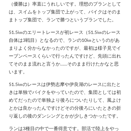
（優勝は）率直にうれしいです。理想のプランとして
は、スイムをトップ集団で上がって、バイクはそのま
まトップ集団で、ランで勝つというプランでした。
51.5㎞のエリートレースが初レース（51.5㎞のレース
自体は3戦目）となるので、ランの10㎞というのがあ
まりよく分からなかったのですが、最初は様子見でイ
ーブンペースくらいで行ったんですけど、先頭に出れ
てそのまま流れと言うか……そのまま行けたかなと思
います。
51.5㎞のレースは伊勢志摩や伊良湖のレースに出たと
きは単独でバイクをやっていたので、集団としては初
めてだったので単独より後ろについたりして、風よけ
とかは良かったんですけどその分後ろにいたときの折
り返しの後のダンシングとかが少しきつかったです。
ランは3種目の中で一番得意です。部活で陸上をやっ