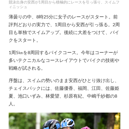
競泳出身の安西が1周目から積極的にレースを引っ張り、スイムフ
ィニッシュ
薄曇りの中、8時25分に女子のレースがスタート。前
評判どおりの実力で、1周目から安西が引っ張る。2周
目も単独でスイムアップ。後続に大差をつけて、バイ
クをスタート。
1周5㎞を8周回するバイクコース。今年はコーナーが
多いテクニカルなコースレイアウトでバイクの技術や
戦略が試される。
序盤は、スイムの勢いのまま安西がひとり抜け出し、
チェイスパックには、佐藤優香、福岡、江田、佐藤姫
夏、池口いずみ、林愛望、杉原有紀、中嶋千紗都の8
人。