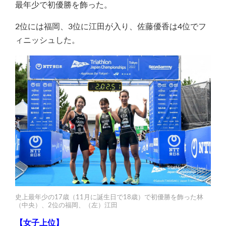
最年少で初優勝を飾った。
2位には福岡、3位に江田が入り、佐藤優香は4位でフ
ィニッシュした。
史上最年少の17歳（11月に誕生日で18歳）で初優勝を飾った林
（中央）、2位の福岡、（左）江田
【女子上位】