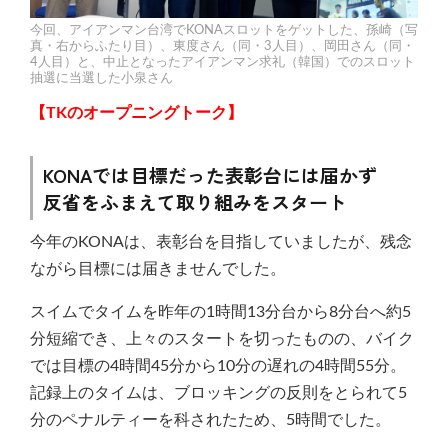
今回、アイアンマン台湾でKONAスロットをゲットした、孫崎（写
真・右からふたり目）、東度さん（同・3人目）、岡田さん（同・
4人目）と、中止となったアイアンマン求礼（韓国）でのスロット
抽選に当選した小泉さん
【TKのオープニングトーク】
KONAでは目標だった表彰台には届かず
反省をふまえて取り組みをスタート
今年のKONAは、表彰台を目指していましたが、残念
ながら目標には届きませんでした。
スイムでタイムを昨年の1時間13分台から8分台へ約5
分短縮でき、上々のスタートを切ったものの、バイク
では目標の4時間45分から10分の遅れの4時間55分。
記録上のタイムは、ブロッキングの反則をとられて5
分のペナルティーを科されたため、5時間でした。