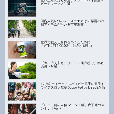
世界王者の走りを全アスリートへ【新型ス
ピードマックス】誕生
国内人気No1のレースウエアは？ 話題の冷
却アイテムが当たる市場調査
世界で戦える身体をつくるために
「ATHLETE Q10®」を続ける理由
【ガチ冷え】キシリトール強冷感で、攻め
の暑さ対策
パリ銀 テイラー・スパイビー選手の親子ト
ライアスロン教室 Supported by DESCENTE
「レース前の自信 マインド編」森下健のメ
ントレ！Vol.7