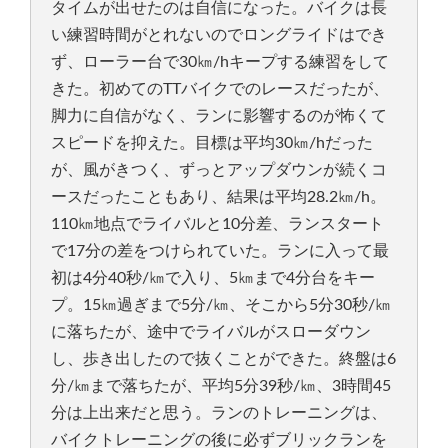
タイムが出せたのは自信になった。バイクは長
い練習時間がとれないのでロングライドはでき
ず、ローラー台で30㎞/hキープする練習をして
きた。初めてのTTバイクでのレースだったが、
脚力に自信がなく、ランに影響するのが怖くて
スピードを抑えた。目標は平均30㎞/hだった
が、風がきつく、ずっとアップダウンが続くコ
ースだったこともあり、結果は平均28.2㎞/h。
110㎞地点でライバルと10分差、ランスタート
で17分の差をつけられていた。ランに入って最
初は4分40秒/㎞で入り、5㎞まで4分台をキー
プ。15㎞過ぎまで5分/㎞、そこから5分30秒/㎞
に落ちたが、途中でライバルがスローダウン
し、歩き出したので抜くことができた。終盤は6
分/㎞まで落ちたが、平均5分39秒/㎞、3時間45
分は上出来だと思う。ランのトレーニングは、
バイクトレーニングの後に必ずブリックランを