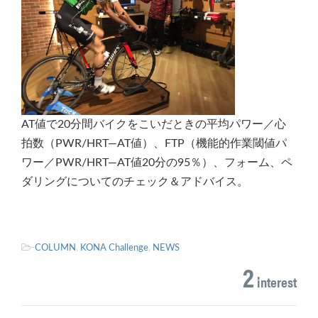
AT値で20分間バイクをこいだときの平均パワー／心
拍数（PWR/HRT—AT値）、FTP（機能的作業閾値パ
ワー／PWR/HRT—AT値20分の95％）、フォーム、ペ
ダリングについてのチェック＆アドバイス。
-
COLUMN
,
KONA Challenge
,
NEWS
2
interest