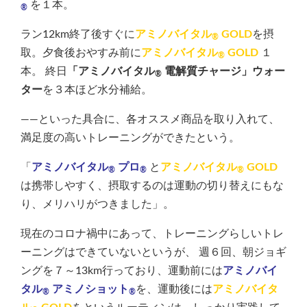
を１本。
®
ラン12km終了後すぐに
アミノバイタル
GOLD
を摂
®
取。夕食後おやすみ前に
アミノバイタル
GOLD
１
®
本。 終日
「アミノバイタル
電解質チャージ」ウォー
®
ター
を３本ほど水分補給。
――といった具合に、各オススメ商品を取り入れて、
満足度の高いトレーニングができたという。
「
アミノバイタル
プロ
と
アミノバイタル
GOLD
®
®
®
は携帯しやすく、摂取するのは運動の切り替えにもな
り、メリハリがつきました」。
現在のコロナ禍中にあって、トレーニングらしいトレ
ーニングはできていないというが、 週６回、朝ジョギ
ングを７～13km行っており、運動前には
アミノバイ
タル
アミノショット
を、運動後には
アミノバイタ
®
®