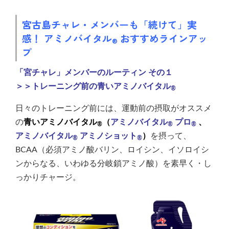
宮古島チャレ・メンバーも「続けて」実
感！
アミノバイタル
おすすめラインアッ
®
プ
「宮チャレ」メンバーのルーティン その１
＞＞トレーニング前の青いアミノバイタル
®
日々のトレーニング前には、運動前の摂取がオススメ
の
青いアミノバイタル
（
アミノバイタル
プロ
、
®
®
®
アミノバイタル
アミノショット
）
を摂って、
®
®
BCAA（必須アミノ酸バリン、ロイシン、イソロイシ
ンからなる、いわゆる分岐鎖アミノ酸）を素早く・し
っかりチャージ。