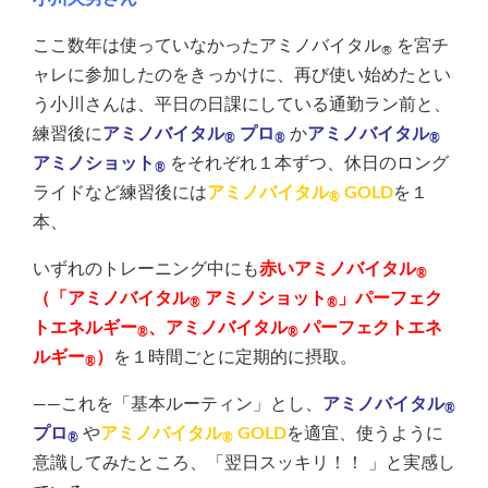
ここ数年は使っていなかったアミノバイタル
を宮チ
®
ャレに参加したのをきっかけに、再び使い始めたとい
う小川さんは、平日の日課にしている通勤ラン前と、
練習後に
アミノバイタル
プロ
か
アミノバイタル
®
®
®
アミノショット
をそれぞれ１本ずつ、休日のロング
®
ライドなど練習後には
アミノバイタル
GOLD
を１
®
本、
いずれのトレーニング中にも
赤いアミノバイタル
®
（
「アミノバイタル
アミノショット
」パーフェク
®
®
トエネルギー
、
アミノバイタル
パーフェクトエネ
®
®
ルギー
）
を１時間ごとに定期的に摂取。
®
――これを「基本ルーティン」とし、
アミノバイタル
®
プロ
や
アミノバイタル
GOLD
を適宜、使うように
®
®
意識してみたところ、「翌日スッキリ！！ 」と実感し