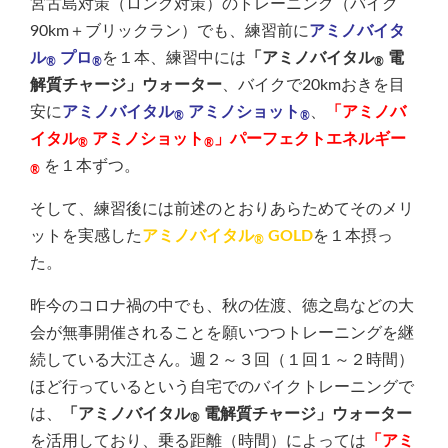
宮古島対策（ロング対策）のトレーニング（バイク
90km＋ブリックラン）でも、練習前に
アミノバイタ
ル
プロ
を１本、練習中には
「アミノバイタル
電
®
®
®
解質チャージ」ウォーター
、バイクで20kmおきを目
安に
アミノバイタル
アミノショット
、
「アミノバ
®
®
イタル
アミノショット
」パーフェクトエネルギー
®
®
を１本ずつ。
®
そして、練習後には前述のとおりあらためてそのメリ
ットを実感した
アミノバイタル
GOLD
を１本摂っ
®
た。
昨今のコロナ禍の中でも、秋の佐渡、徳之島などの大
会が無事開催されることを願いつつトレーニングを継
続している大江さん。週２～３回（１回１～２時間）
ほど行っているという自宅でのバイクトレーニングで
は、
「アミノバイタル
電解質チャージ」ウォーター
®
を活用しており、乗る距離（時間）によっては
「アミ