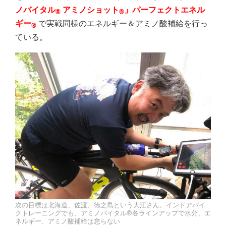
ノバイタル
アミノショット
」パーフェクトエネル
®
®
ギー
で実戦同様のエネルギー＆アミノ酸補給を行っ
®
ている。
次の目標は北海道、佐渡、徳之島という大江さん。インドアバイ
クトレーニングでも、アミノバイタル®各ラインアップで水分、エ
ネルギー、アミノ酸補給は怠らない