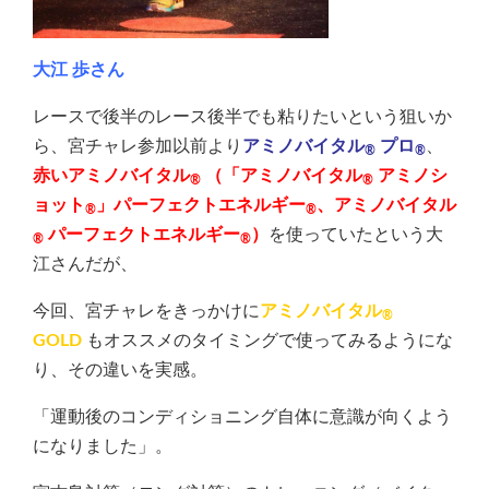
大江 歩さん
レースで後半のレース後半でも粘りたいという狙いか
ら、宮チャレ参加以前より
アミノバイタル
プロ
、
®
®
赤いアミノバイタル
（
「アミノバイタル
アミノシ
®
®
ョット
」パーフェクトエネルギー
、
アミノバイタル
®
®
パーフェクトエネルギー
）
を使っていたという大
®
®
江さんだが、
今回、宮チャレをきっかけに
アミノバイタル
®
GOLD
もオススメのタイミングで使ってみるようにな
り、その違いを実感。
「運動後のコンディショニング自体に意識が向くよう
になりました」。