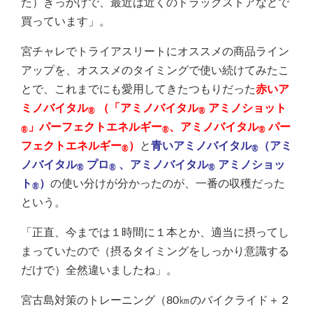
た）きっかけで、最近は近くのドラッグストアなどで
買っています」。
宮チャレでトライアスリートにオススメの商品ライン
アップを、オススメのタイミングで使い続けてみたこ
とで、これまでにも愛用してきたつもりだった
赤いア
ミノバイタル
（
「アミノバイタル
アミノショット
®
®
」パーフェクトエネルギー
、
アミノバイタル
パー
®
®
®
フェクトエネルギー
）
と
青いアミノバイタル
（
アミ
®
®
ノバイタル
プロ
、
アミノバイタル
アミノショッ
®
®
®
ト
）
の使い分けが分かったのが、一番の収穫だった
®
という。
「正直、今までは１時間に１本とか、適当に摂ってし
まっていたので（摂るタイミングをしっかり意識する
だけで）全然違いましたね」。
宮古島対策のトレーニング（80㎞のバイクライド＋２