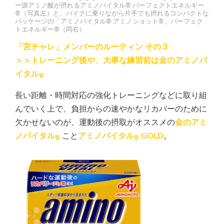
ー源アミノ酸が摂れるアミノバイタル® パーフェクトエネルギー
®（写真左）と、バイクに乗りながら片手でも摂れるコンパクトな
パッケージの「アミノバイタル® アミノショット®」パーフェク
トエネルギー®（同右）
「宮チャレ」メンバーのルーティン その３
＞＞トレーニング後や、大事な練習前は金のアミノバ
イタル
®
長い距離・時間対応の強化トレーニングなどに取り組
んでいく上で、負担からの速やかなリカバーのために
欠かせないのが、運動後の摂取がオススメの
金のアミ
ノバイタル
こと
アミノバイタル
GOLD
。
®
®