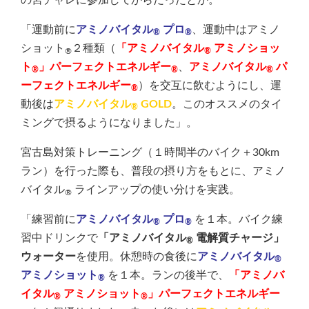
の宮チャレに参加してからだったとか。
「運動前に
アミノバイタル
プロ
、運動中はアミノ
®
®
ショット
２種類（
「アミノバイタル
アミノショッ
®
®
ト
」パーフェクトエネルギー
、
アミノバイタル
パ
®
®
®
ーフェクトエネルギー
）を交互に飲むようにし、運
®
動後は
アミノバイタル
GOLD
。このオススメのタイ
®
ミングで摂るようになりました」。
宮古島対策トレーニング（１時間半のバイク＋30km
ラン）を行った際も、普段の摂り方をもとに、アミノ
バイタル
ラインアップの使い分けを実践。
®
「練習前に
アミノバイタル
プロ
を１本。バイク練
®
®
習中ドリンクで
「アミノバイタル
電解質チャージ」
®
ウォーター
を使用。休憩時の食後に
アミノバイタル
®
アミノショット
を１本。ランの後半で、
「アミノバ
®
イタル
アミノショット
」パーフェクトエネルギー
®
®