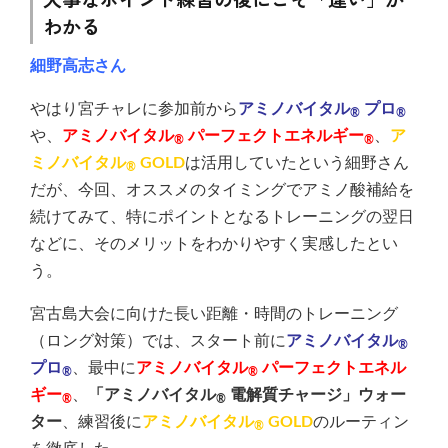
わかる
細野高志さん
やはり宮チャレに参加前から
アミノバイタル
プロ
®
®
や、
アミノバイタル
パーフェクトエネルギー
、
ア
®
®
ミノバイタル
GOLD
は活用していたという細野さん
®
だが、今回、オススメのタイミングでアミノ酸補給を
続けてみて、特にポイントとなるトレーニングの翌日
などに、そのメリットをわかりやすく実感したとい
う。
宮古島大会に向けた長い距離・時間のトレーニング
（ロング対策）では、スタート前に
アミノバイタル
®
プロ
、最中に
アミノバイタル
パーフェクトエネル
®
®
ギー
、
「アミノバイタル
電解質チャージ」ウォー
®
®
ター
、練習後に
アミノバイタル
GOLD
のルーティン
®