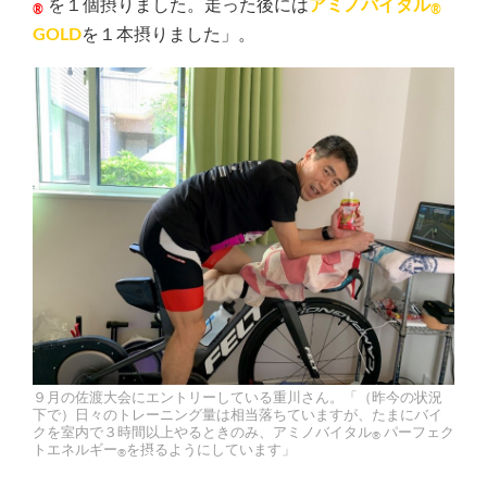
を１個摂りました。走った後には
アミノバイタル
®
®
GOLD
を１本摂りました」。
９月の佐渡大会にエントリーしている重川さん。「（昨今の状況
下で）日々のトレーニング量は相当落ちていますが、たまにバイ
クを室内で３時間以上やるときのみ、アミノバイタル
パーフェク
®
トエネルギー
を摂るようにしています」
®