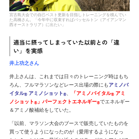
宮古島大会での自己ベスト更新を目指しトレーニングを積んでい
た高橋さん。「今年中に収束すればバッセルトン（アイアンマン
西オーストラリア）に出たい」
適当に摂ってしまっていた以前との「違
い」を実感
井上功之さん
井上さんは、これまでは日々のトレーニング時はもち
ろん、フルマラソンなどレース出場の際にも
アミノバ
イタル
アミノショット
、
「アミノバイタル
アミ
®
®
®
ノショット
」パーフェクトエネルギー
でエネルギー
®
®
＆アミノ酸補給をしていた。
「以前、マラソン大会のブースで販売していたものを
買って使うようになったのが（愛用するようになっ