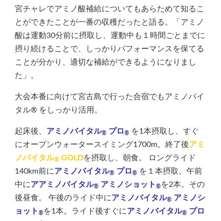
宮チャレでアミノ酸補給についてもあらためて知るこ
とができたことが一番の収穫だったと語る。「アミノ
酸は運動30分前に摂取し、運動中も１時間ごとまでに
摂り続けることで、しっかりパフォーマンスを保てる
ことが分かり、適切な補給ができるようになりまし
た」。
大会本番に向けて宮古島で行った合宿でもアミノバイ
タル® をしっかり活用。
起床後、
アミノバイタル
プロ
を1本摂取し、すぐ
®
®
にオープンウォータースイミング1700m。終了後
アミ
ノバイタル
GOLD
を摂取し、朝食。 ロングライド
®
140km前に
アミノバイタル
プロ
を１本摂取。午前
®
®
中に
ア
アミノバイタル
アミノショット
を2本。その
®
®
後昼食。 午後のライド中に
アミノバイタル
アミノシ
®
ョット
を1本。ライド後すぐに
アミノバイタル
プロ
®
®