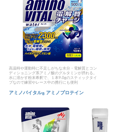
高温時や運動時に不足しがちな水分・電解質とコン
ディショニング系アミノ酸のグルタミンが摂れる。
水に溶かす粉末希釈で、１本9.0gのスティックタイ
プなので練習やレース中の携行にも便利
アミノバイタル
アミノプロテイン
®