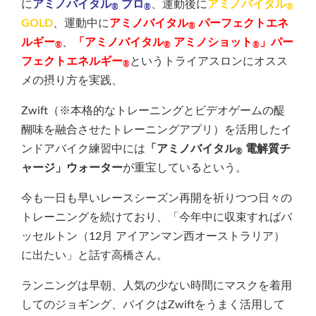
に
アミノバイタル
プロ
、運動後に
アミノバイタル
®
®
®
GOLD
、運動中に
アミノバイタル
パーフェクトエネ
®
ルギー
、
「アミノバイタル
アミノショット
」パー
®
®
®
フェクトエネルギー
というトライアスロンにオスス
®
メの摂り方を実践、
Zwift（※本格的なトレーニングとビデオゲームの醍
醐味を融合させたトレーニングアプリ）を活用したイ
ンドアバイク練習中には
「アミノバイタル
電解質チ
®
ャージ」ウォーター
が重宝しているという。
今も一日も早いレースシーズン再開を祈りつつ日々の
トレーニングを続けており、「今年中に収束すればバ
ッセルトン（12月 アイアンマン西オーストラリア）
に出たい」と話す高橋さん。
ランニングは早朝、人気の少ない時間にマスクを着用
してのジョギング、バイクはZwiftをうまく活用して