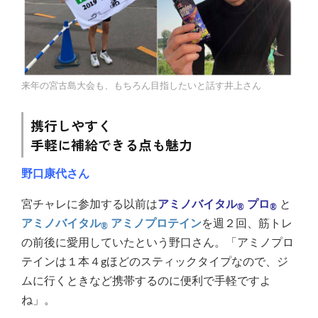
来年の宮古島大会も、もちろん目指したいと話す井上さん
携行しやすく
手軽に補給できる点も魅力
野口康代さん
宮チャレに参加する以前は
アミノバイタル
プロ
と
®
®
アミノバイタル
アミノプロテイン
を週２回、筋トレ
®
の前後に愛用していたという野口さん。「アミノプロ
テインは１本４gほどのスティックタイプなので、ジ
ムに行くときなど携帯するのに便利で手軽ですよ
ね」。