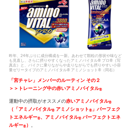
昨年、24年ぶりに成分構成を一新。あわせて顆粒の形状や味など
も見直し、さらに摂りやすくなったアミノバイタル® プロ®（写
真左）と、バイクに乗りながらや走りながらでも摂りやすい小容
量ゼリータイプのアミノバイタル® アミノショット®（同右）
「宮チャレ」メンバーのルーティン その２
＞＞トレーニング中の赤いアミノバイタル
®
運動中の摂取がオススメの
赤いアミノバイタル
®
（
「アミノバイタル
アミノショット
」パーフェク
®
®
トエネルギー
、
アミノバイタル
パーフェクトエネ
®
®
ルギー
）
。
®