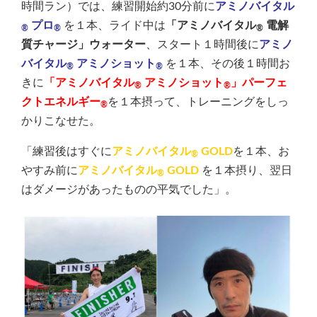
時間ラン）では、練習開始約30分前に
アミノバイタル
プロ
を１本、ライド中は
「アミノバイタル
電解
®
®
®
質チャージ」ウォーター
、スタート１時間後に
アミノ
バイタル
アミノショット
を１本、その後１時間お
®
®
きに
「アミノバイタル
アミノショット
」パーフェ
®
®
クトエネルギー
を１本摂って、トレーニングをしっ
®
かりこなせた。
「練習後はすぐに
アミノバイタル
GOLD
を１本、お
®
やすみ前に
アミノバイタル
GOLD
を１本摂り、翌日
®
はダメージがあったものの平気でした」。