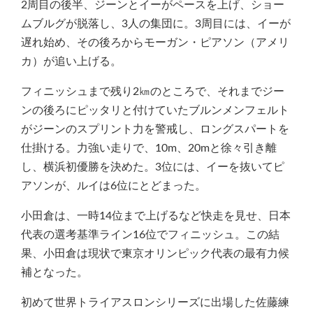
2周目の後半、ジーンとイーがペースを上げ、ショー
ムブルグが脱落し、3人の集団に。3周目には、イーが
遅れ始め、その後ろからモーガン・ピアソン（アメリ
カ）が追い上げる。
フィニッシュまで残り2㎞のところで、それまでジー
ンの後ろにピッタリと付けていたブルンメンフェルト
がジーンのスプリント力を警戒し、ロングスパートを
仕掛ける。力強い走りで、10m、20mと徐々引き離
し、横浜初優勝を決めた。3位には、イーを抜いてピ
アソンが、ルイは6位にとどまった。
小田倉は、一時14位まで上げるなど快走を見せ、日本
代表の選考基準ライン16位でフィニッシュ。この結
果、小田倉は現状で東京オリンピック代表の最有力候
補となった。
初めて世界トライアスロンシリーズに出場した佐藤練