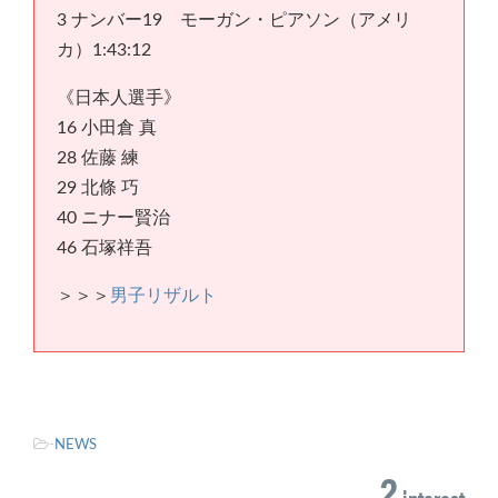
3 ナンバー19 モーガン・ピアソン（アメリ
カ）1:43:12
《日本人選手》
16 小田倉 真
28 佐藤 練
29 北條 巧
40 ニナー賢治
46 石塚祥吾
＞＞＞
男子リザルト
-
NEWS
2
interest