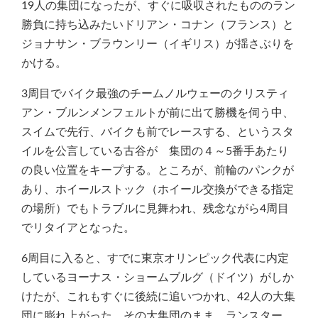
19人の集団になったが、すぐに吸収されたもののラン
勝負に持ち込みたいドリアン・コナン（フランス）と
ジョナサン・ブラウンリー（イギリス）が揺さぶりを
かける。
3周目でバイク最強のチームノルウェーのクリスティ
アン・ブルンメンフェルトが前に出て勝機を伺う中、
スイムで先行、バイクも前でレースする、というスタ
イルを公言している古谷が 集団の４～5番手あたり
の良い位置をキープする。ところが、前輪のパンクが
あり、ホイールストック（ホイール交換ができる指定
の場所）でもトラブルに見舞われ、残念ながら4周目
でリタイアとなった。
6周目に入ると、すでに東京オリンピック代表に内定
しているヨーナス・ショームブルグ（ドイツ）がしか
けたが、これもすぐに後続に追いつかれ、42人の大集
団に膨れ上がった。その大集団のまま、ランスター