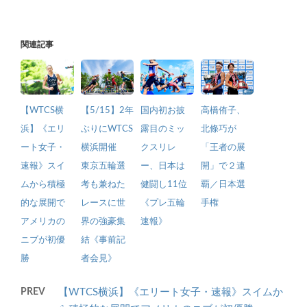
関連記事
【5/15】2年
高橋侑子、
【WTCS横
国内初お披
ぶりにWTCS
北條巧が
浜】《エリ
露目のミッ
横浜開催
「王者の展
ート女子・
クスリレ
東京五輪選
開」で２連
速報》スイ
ー、日本は
考も兼ねた
覇／日本選
ムから積極
健闘し11位
レースに世
手権
的な展開で
《プレ五輪
界の強豪集
アメリカの
速報》
結《事前記
ニブが初優
者会見》
勝
PREV
【WTCS横浜】《エリート女子・速報》スイムか