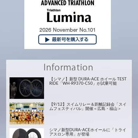
【シマノ】新型 DURA-ACE ホイール TEST
RIDE「WH-R9370-C50」が試乗可能
【9/12】スイムリレー＆距離記録会「スイ
ムフェスティバル」開催＜広島・福山＞
シマノ新型DURA-ACEホイールに「トライ
アスロン専用」が登場