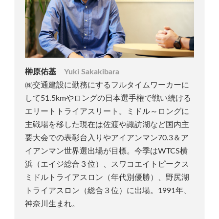
榊原佑基
Yuki Sakakibara
㈱交通建設に勤務にするフルタイムワーカーに
して51.5kmやロングの日本選手権で戦い続ける
エリートトライアスリート。ミドル～ロングに
主戦場を移した現在は佐渡や諏訪湖など国内主
要大会での表彰台入りやアイアンマン70.3＆ア
イアンマン世界選出場が目標。今季はWTCS横
浜（エイジ総合３位）、スワコエイトピークス
ミドルトライアスロン（年代別優勝）、野尻湖
トライアスロン（総合３位）に出場。1991年、
神奈川生まれ。