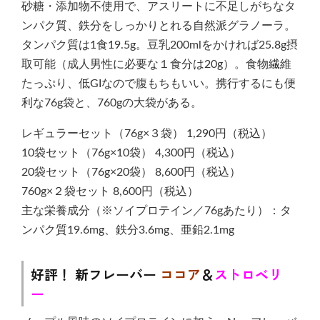
砂糖・添加物不使用で、アスリートに不足しがちなタ
ンパク質、鉄分をしっかりとれる自然派グラノーラ。
タンパク質は1食19.5g。豆乳200mlをかければ25.8g摂
取可能（成人男性に必要な１食分は20g）。食物繊維
たっぷり、低GIなので腹もちもいい。携行するにも便
利な76g袋と、760gの大袋がある。
レギュラーセット（76g×３袋） 1,290円（税込）
10袋セット（76g×10袋） 4,300円（税込）
20袋セット（76g×20袋） 8,600円（税込）
760g×２袋セット 8,600円（税込）
主な栄養成分（※ソイプロテイン／76gあたり）：タ
ンパク質19.6mg、鉄分3.6mg、亜鉛2.1mg
好評！ 新フレーバー
ココア
＆
ストロベリ
ー