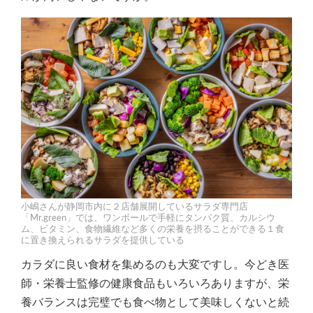
小嶋さんが静岡市内に２店舗展開しているサラダ専門店
「Mr.green」では、ワンボールで手軽にタンパク質、カルシウ
ム、ビタミン、食物繊維など多くの栄養を摂ることができる１食
に置き換えられるサラダを提供している
カラダに良い食材を集めるのも大変ですし。今どき医
師・栄養士監修の健康食品もいろいろありますが、栄
養バランスは完璧でも食べ物として美味しくないと続