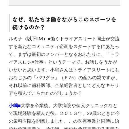
なぜ、私たちは働きながらこのスポーツを
続けるのか？
ルミナ（以下LM）■
働くトライアスリート同士が交流
する新たなコミュニティ企画をスタートするにあたっ
て、まずは最初のメンバーとなるおふたりに、「トラ
イアスロン×仕事」というテーマで、お話しをうかが
いたいと思います。小嶋さんはトライアスリートにも
おなじみの「パワグラ」（Ｐ75）の産みの親ですが、
それ以前に歯科医師、企業経営者としてどんなキャリ
アを積んでこられたのでしょうか？
小嶋■
大学を卒業後、大学病院や個人クリニックなど
で現場経験を積んだ後、２０１３年、29歳のときに今
の歯科医院を開業しました。この医療事業と同時に始
めた介護事業と、その後、始めた予防事業の３事業を