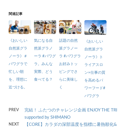
関連記事
話題の自然
《おいしい
気になる自
《おいしい
派グラノー
自然派グラ
然派グラノ
自然派グラ
ラ #パワグラ
ノーラ》＃
ーラ #パワグ
ノーラ》ト
お好みトッ
パワグラで
ラ。みんな
ライアスロ
ピングでさ
忙しい朝
実際、どう
ン×仕事の質
らに美味し
を、理想に
食べてる？
を高めるパ
く
近づける。
ワーフード#
パワグラ
PREV
完結！ ふたつのチャレンジ企画 ENJOY THE TRI
supported by SHIMANO
NEXT
【CORE】カラダの深部温度を指標に暑熱順化&