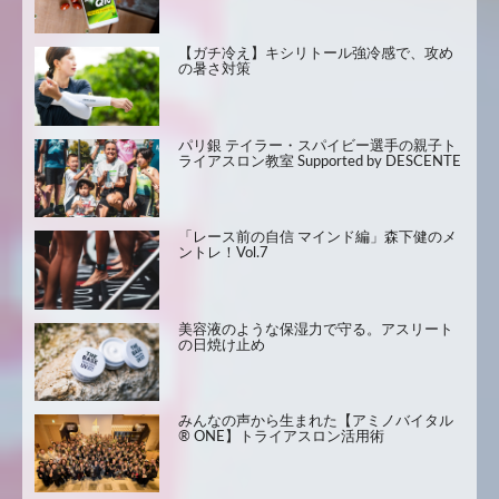
【ガチ冷え】キシリトール強冷感で、攻め
の暑さ対策
パリ銀 テイラー・スパイビー選手の親子ト
ライアスロン教室 Supported by DESCENTE
「レース前の自信 マインド編」森下健のメ
ントレ！Vol.7
美容液のような保湿力で守る。アスリート
の日焼け止め
みんなの声から生まれた【アミノバイタル
® ONE】トライアスロン活用術