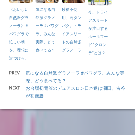
《おいしい
気になる自
砂糖不使
今、トライ
自然派グラ
然派グラノ
用、高タン
アスリート
ノーラ》＃
ーラ #パワグ
パク。トラ
が注目する
パワグラで
ラ。みんな
イアスリー
ホールフー
忙しい朝
実際、どう
トの自然派
ド “クロレ
を、理想に
食べてる？
グラノーラ
ラ”とは？
近づける。
PREV
気になる自然派グラノーラ #パワグラ。みんな実
際、どう食べてる？
NEXT
お台場初開催のデュアスロン日本選は潮田、古谷
が初優勝