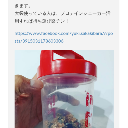
きます。
大袋使っている人は、プロテインシェーカー活
用すれば持ち運び楽チン！
https://www.facebook.com/yuki.sakakibara.9/po
sts/3915031178603306