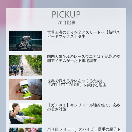
世界王者の走りを全アスリートへ【新型ス
ピードマックス】誕生
国内人気No1のレースウエアは？ 話題の冷
却アイテムが当たる市場調査
世界で戦える身体をつくるために
「ATHLETE Q10®」を続ける理由
【ガチ冷え】キシリトール強冷感で、攻め
の暑さ対策
パリ銀 テイラー・スパイビー選手の親子ト