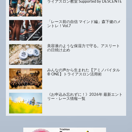
ライアスロン教室 Supported by DESCENTE
「レース前の自信 マインド編」森下健のメ
ントレ！Vol.7
美容液のような保湿力で守る。アスリート
の日焼け止め
みんなの声から生まれた【アミノバイタル
® ONE】トライアスロン活用術
《お申込み忘れずに！》2026年 最新エント
リー・レース情報一覧