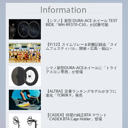
【シマノ】新型 DURA-ACE ホイール TEST
RIDE「WH-R9370-C50」が試乗可能
【9/12】スイムリレー＆距離記録会「スイ
ムフェスティバル」開催＜広島・福山＞
シマノ新型DURA-ACEホイールに「トライ
アスロン専用」が登場
【ALTRA】定番ランキングモデルがタフに
進化「TORIN 9」発売
【CADEX】待望の純正BTA マウント
「CADEX BTA Cage Holder」登場