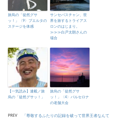
旅烏の「徒然グサ
サンセバスチャン、世
ッ！」〈9〉ブエルタの
界を旅するトライアス
ステージを体感
ロンのはじまり。
≫≫≫白戸太朗さんの
場合
【一気読み】連載／旅
旅烏の「徒然グサ
烏の「徒然グサッ！」
ッ！」〈4〉バルセロナ
の老舗大会
PREV
「尊敬するふたりの記録を破って世界王者なんて