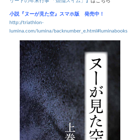
リートの年末行事 「煩悩スイム」】
はこちら
小説『ヌーが見た空』スマホ版 発売中！
http://triathlon-
lumina.com/lumina/backnumber_e.html#luminabooks