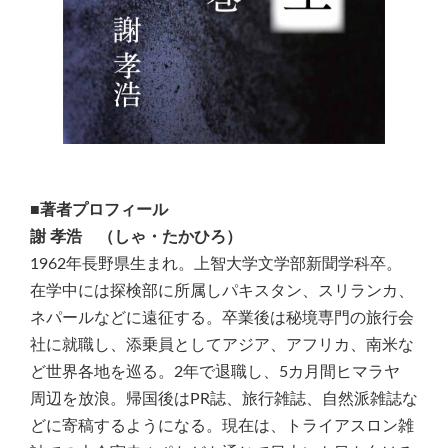
■著者プロフィール
謝 孝浩 （しゃ・たかひろ）
1962年長野県生まれ。上智大学文学部新聞学科卒。
在学中には探検部に所属しパキスタン、スリランカ、
ネパールなどに遠征する。卒業後は秘境専門の旅行会
社に就職し、添乗員としてアジア、アフリカ、南米な
ど世界各地を巡る。2年で退職し、5カ月間ヒマラヤ
周辺を放浪。帰国後はPR誌、旅行雑誌、自然派雑誌な
どに寄稿するようになる。現在は、トライアスロン雑