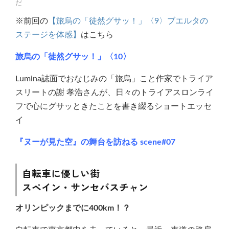
だ
※前回の
【旅烏の「徒然グサッ！」〈9〉ブエルタの
ステージを体感】
はこちら
旅烏の「徒然グサッ！」〈10〉
Lumina誌面でおなじみの「旅烏」こと作家でトライア
スリートの謝 孝浩さんが、日々のトライアスロンライ
フで心にグサッときたことを書き綴るショートエッセ
イ
『ヌーが見た空』の舞台を訪ねる scene#07
自転車に優しい街
スペイン・サンセバスチャン
オリンピックまでに400km！？