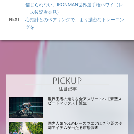
信じられない」IRONMAN世界選手権ハワイ（レ
ース後記者会見）
NEXT
心拍計とのペアリングで、より濃密なトレーニン
グを
世界王者の走りを全アスリートへ【新型ス
ピードマックス】誕生
国内人気No1のレースウエアは？ 話題の冷
却アイテムが当たる市場調査