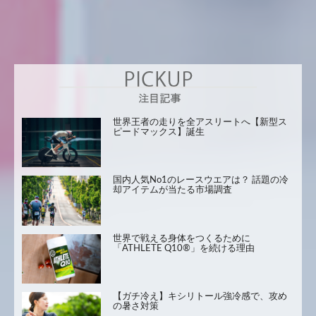
世界王者の走りを全アスリートへ【新型ス
ピードマックス】誕生
国内人気No1のレースウエアは？ 話題の冷
却アイテムが当たる市場調査
世界で戦える身体をつくるために
「ATHLETE Q10®」を続ける理由
【ガチ冷え】キシリトール強冷感で、攻め
の暑さ対策