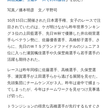
写真／播本明彦 文／平野司
10月15日に開催された日本選手権、女子のレースで注
目されていたのは、ケガ明けながら昨年世界ランキン
グ３位の上田藍選手、先日Ｗ杯で優勝した井出樹里選
手らベテラン勢に、佐藤優香選手、高橋郁子選手。さ
らに、先日のＷＴＳグランドファイナルのジュニア３
位に入った瀬賀楓佳選手や久保埜南選手ら若手選手の
活躍も期待された。
レースは昨年同様に佐藤選手、高橋選手、久保埜選
手、瀬賀選手が上田選手らから逃げる展開を見せた。
先頭集団にチームケンズが３人。昨年は途中で捕まっ
てしまったが、今年はチームワークを見せつけ見事逃
げ切った。
トランジションの得意な高橋選手が先行するもすぐさ