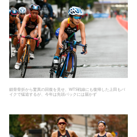
鎖骨骨折から驚異の回復を見せ、WTS戦線にも復帰した上田もバ
イクで猛追するが、今年は先頭パックには届かず