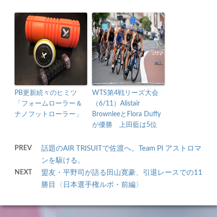
PB更新続々のヒミツ
WTS第4戦リーズ大会
「フォームローラー＆
（6/11）Alistair
ナノフットローラー」
BrownleeとFlora Duffy
が優勝 上田藍は5位
PREV
話題のAIR TRISUITで佐渡へ。Team PI アストロマ
ンを駆ける。
NEXT
盟友・平野司が語る田山寛豪、引退レースでの11
勝目〈日本選手権ルポ・前編〉