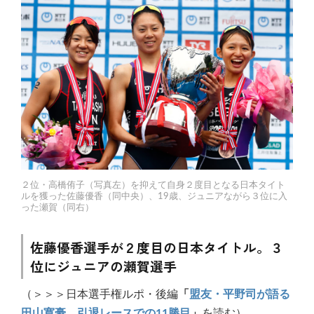
２位・高橋侑子（写真左）を抑えて自身２度目となる日本タイト
ルを獲った佐藤優香（同中央）、19歳、ジュニアながら３位に入
った瀬賀（同右）
佐藤優香選手が２度目の日本タイトル。３
位にジュニアの瀬賀選手
（＞＞＞日本選手権ルポ・後編
「
盟友・平野司が語る
田山寛豪、引退レースでの11勝目
」
を読む）