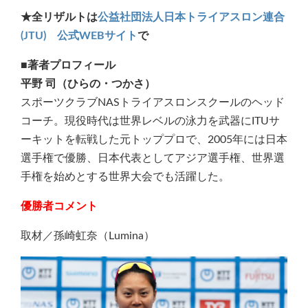
★全リザルトは
公益社団法人日本トライアスロン連合
(JTU) 公式WEBサイト
で
■著者プロフィール
平野 司（ひらの・つかさ）
スポーツクラブNASトライアスロンスクールのヘッド
コーチ。現役時代は世界レベルの泳力を武器にITUサ
ーキットを転戦した元トッププロで、2005年には日本
選手権で優勝、日本代表としてアジア選手権、世界選
手権を始めとする世界大会でも活躍した。
優勝者コメント
取材／孫崎虹奈（Lumina）