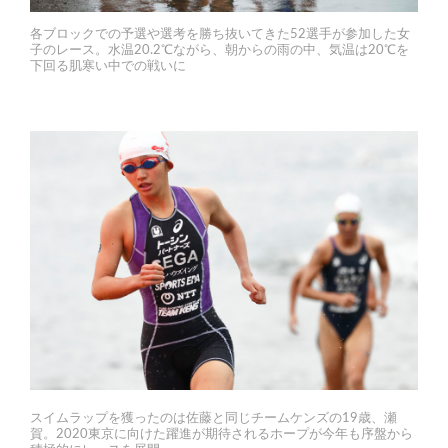
各ブロックでの予選や選考を勝ち抜いてきた52選手が参加した女
子のレース。水温20.2℃ながら、朝からの雨の中、気温は20℃を
下回る肌寒い中での戦いに
スイムラップを獲ったのは佐藤と同じチームケンズの19歳、瀬
賀。2020東京に向けた躍進が期待されるホープが今年も序盤から