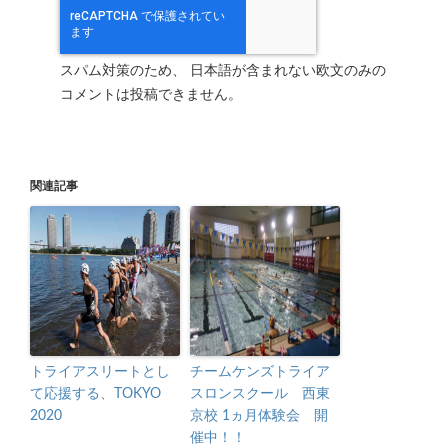
スパム対策のため、 日本語が含まれない欧文のみの
コメントは投稿できません。
関連記事
トライアスリートとし
チームケンズトライア
て応援する、TOKYO
スロンスクール 西東
2020
京校 1ヵ月体験会 開
催中！！