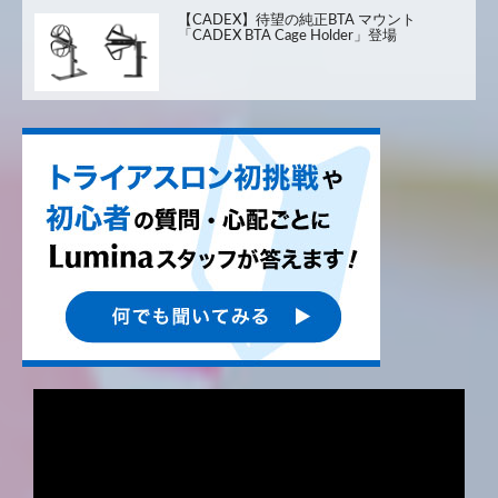
【CADEX】待望の純正BTA マウント
「CADEX BTA Cage Holder」登場