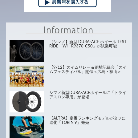
【シマノ】新型 DURA-ACE ホイール TEST
RIDE「WH-R9370-C50」が試乗可能
【9/12】スイムリレー＆距離記録会「スイ
ムフェスティバル」開催＜広島・福山＞
シマノ新型DURA-ACEホイールに「トライ
アスロン専用」が登場
【ALTRA】定番ランキングモデルがタフに
進化「TORIN 9」発売