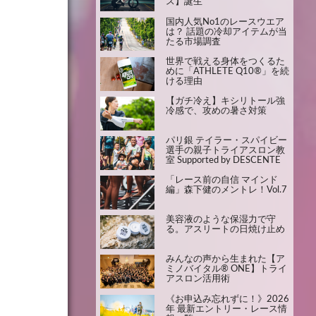
ス】誕生
国内人気No1のレースウエア
は？ 話題の冷却アイテムが当
たる市場調査
世界で戦える身体をつくるた
めに「ATHLETE Q10®」を続
ける理由
【ガチ冷え】キシリトール強
冷感で、攻めの暑さ対策
パリ銀 テイラー・スパイビー
選手の親子トライアスロン教
室 Supported by DESCENTE
「レース前の自信 マインド
編」森下健のメントレ！Vol.7
美容液のような保湿力で守
る。アスリートの日焼け止め
みんなの声から生まれた【ア
ミノバイタル® ONE】トライ
アスロン活用術
《お申込み忘れずに！》2026
年 最新エントリー・レース情