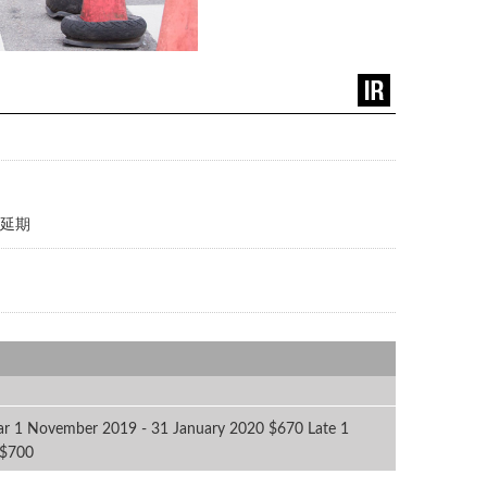
に延期
ovember 2019 - 31 January 2020 $670 Late 1
 $700