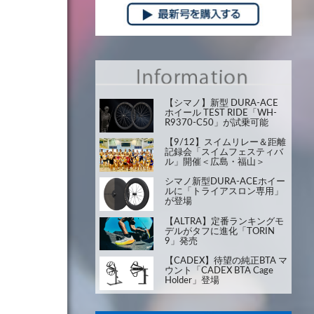
【シマノ】新型 DURA-ACE
ホイール TEST RIDE「WH-
R9370-C50」が試乗可能
【9/12】スイムリレー＆距離
記録会「スイムフェスティバ
ル」開催＜広島・福山＞
シマノ新型DURA-ACEホイー
ルに「トライアスロン専用」
が登場
【ALTRA】定番ランキングモ
デルがタフに進化「TORIN
9」発売
【CADEX】待望の純正BTA マ
ウント「CADEX BTA Cage
Holder」登場