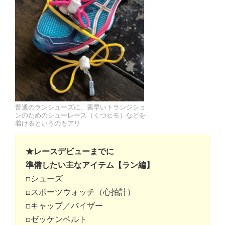
普通のランシューズに、素早いトランジショ
ンのためのシューレース（くつヒモ）などを
着けるというのもアリ
★レースデビューまでに
準備したい主なアイテム【ラン編】
□シューズ
□スポーツウォッチ（心拍計）
□キャップ／バイザー
□ゼッケンベルト