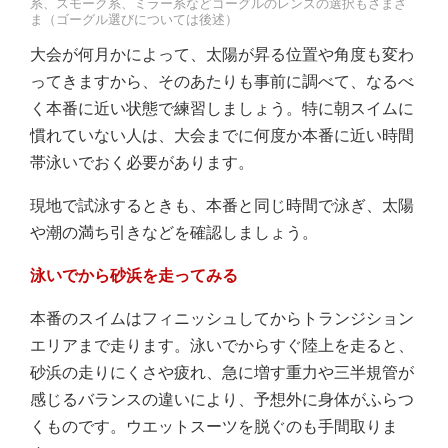
系、スモーク系、ミラー系などゴーグルのレンズの選択もさまざ
ま（ゴーグル選びについては後述）
大会が何月かによって、太陽が昇る位置や角度も変わ
ってきますから、そのあたりも事前に調べて、なるべ
く本番に近い状態で練習しましょう。特に朝スイムに
慣れていない人は、大会までに何度か本番に近い時間
帯泳いでおく必要があります。
現地で試泳するときも、本番と同じ時間で泳ぎ、太陽
や潮の満ち引きなどを確認しましょう。
泳いでから砂浜を走ってみる
本番のスイムはフィニッシュしてからトランジション
エリアまで走ります。泳いでからすぐ陸上を走ると、
砂浜の走りにくさや疲れ、急に増す重力や三半規管が
感じるバランスの違いにより、予想外に身体がふらつ
くものです。ウエットスーツを脱ぐのも手間取りま