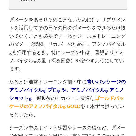
ダメージをあまりためこまないためには、サプリメン
トを活用してその日その日のダメージをできるだけ抜
いていくことも必要です。私がレースやトレーニング
のダメージ緩和、リカバーのために、アミノバイタル
を活用するとき、特にシーズン中は、普段よりアミ
®
ノバイタル
の量（摂る回数）を増やすようにしてい
®
ます。
たとえば通常トレーニング前・中に
青いパッケージの
アミノバイタル
プロ
や、
ア
ミノバイタル
アミノ
®
®
®
ショット
、運動後のリカバーに最適な
ゴールドパッ
®
ケージのアミノバイタル
GOLD
を１本ずつ摂ってい
®
るとしたら、
シーズン中のポイント練習やレースの後など、ダメー
ジが残っていそうな日には、寝る前にもこのセットを