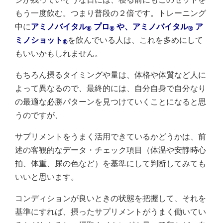
もう一度飲む。つまり普段の２倍です。トレーニング
中に
アミノバイタル
プロ
や、
アミノバイタル
ア
®
®
®
ミノショット
を飲んでいる人は、これを多めにして
®
もいいかもしれません。
もちろん摂るタイミングや量は、体格や体質など人に
よって異なるので、最終的には、自分自身で自分なり
の最適な必勝パターンを見つけていくことになると思
うのですが、
サプリメントをうまく活用できているかどうかは、前
述の客観的なデータ・チェック項目（体温や安静時心
拍、体重、尿の色など）を基準にして判断してみても
いいと思います。
コンディションが良いときの状態を把握して、それを
基準にすれば、摂ったサプリメントがうまく働いてい