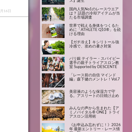
ス】誕生
国内人気No1のレースウエア
0月16日
は？ 話題の冷却アイテムが当
たる市場調査
世界で戦える身体をつくるた
めに「ATHLETE Q10®」を続
ける理由
【ガチ冷え】キシリトール強
冷感で、攻めの暑さ対策
パリ銀 テイラー・スパイビー
選手の親子トライアスロン教
室 Supported by DESCENTE
「レース前の自信 マインド
編」森下健のメントレ！Vol.7
美容液のような保湿力で守
る。アスリートの日焼け止め
みんなの声から生まれた【ア
ミノバイタル® ONE】トライ
アスロン活用術
《お申込み忘れずに！》2026
年 最新エントリー・レース情