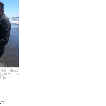
ン連合・協会が
会を活用して安
平塚）
です。