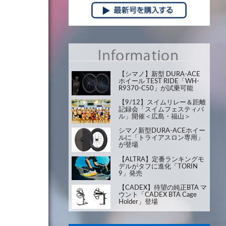
【シマノ】新型 DURA-ACE
ホイール TEST RIDE「WH-
R9370-C50」が試乗可能
【9/12】スイムリレー＆距離
記録会「スイムフェスティバ
ル」開催＜広島・福山＞
シマノ新型DURA-ACEホイー
ルに「トライアスロン専用」
が登場
【ALTRA】定番ランキングモ
デルがタフに進化「TORIN
9」発売
【CADEX】待望の純正BTA マ
ウント「CADEX BTA Cage
Holder」登場