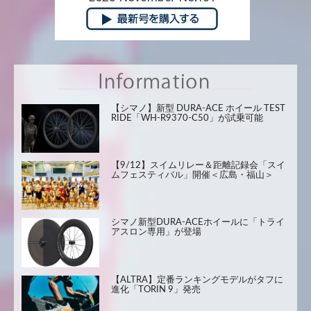
【シマノ】新型 DURA-ACE ホイール TEST
RIDE「WH-R9370-C50」が試乗可能
【9/12】スイムリレー＆距離記録会「スイ
ムフェスティバル」開催＜広島・福山＞
シマノ新型DURA-ACEホイールに「トライ
アスロン専用」が登場
【ALTRA】定番ランキングモデルがタフに
進化「TORIN 9」発売