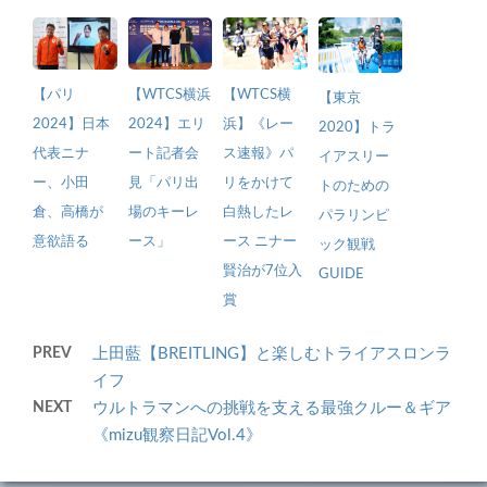
【パリ
【WTCS横浜
【WTCS横
【東京
2024】日本
2024】エリ
浜】《レー
2020】トラ
代表ニナ
ート記者会
ス速報》パ
イアスリー
ー、小田
見「パリ出
リをかけて
トのための
倉、高橋が
場のキーレ
白熱したレ
パラリンピ
意欲語る
ース」
ース ニナー
ック観戦
賢治が7位入
GUIDE
賞
PREV
上田藍【BREITLING】と楽しむトライアスロンラ
イフ
NEXT
ウルトラマンへの挑戦を支える最強クルー＆ギア
《mizu観察日記Vol.4》