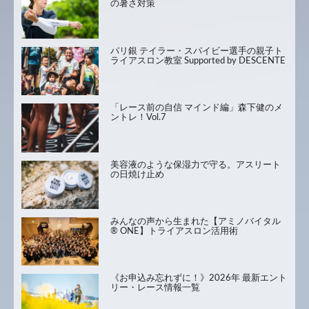
の暑さ対策
パリ銀 テイラー・スパイビー選手の親子ト
ライアスロン教室 Supported by DESCENTE
「レース前の自信 マインド編」森下健のメ
ントレ！Vol.7
美容液のような保湿力で守る。アスリート
の日焼け止め
みんなの声から生まれた【アミノバイタル
® ONE】トライアスロン活用術
《お申込み忘れずに！》2026年 最新エント
リー・レース情報一覧