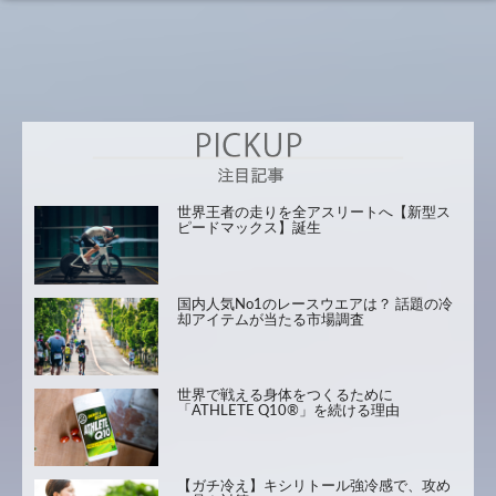
世界王者の走りを全アスリートへ【新型ス
ピードマックス】誕生
国内人気No1のレースウエアは？ 話題の冷
却アイテムが当たる市場調査
世界で戦える身体をつくるために
「ATHLETE Q10®」を続ける理由
【ガチ冷え】キシリトール強冷感で、攻め