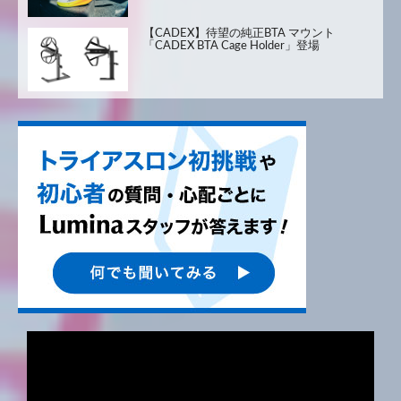
【CADEX】待望の純正BTA マウント
「CADEX BTA Cage Holder」登場