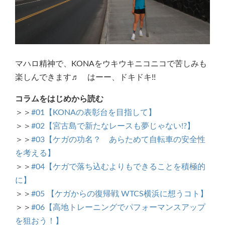
マハロ精神で、KONAをウキウキニコニコで苦しみも
楽しんできます♬ はーー、ドキドキ!!
コラムをはじめから読む
＞＞
#01【KONAの表彰台を目指して】
＞＞
#02【宮古島で新たなレースも夢じゃない!?】
＞＞
#03【ケガの功名？ あらためて自転車の安全性
を考える】
＞＞
#04【ケガで落ち込むよりもできることを積極的
に】
＞＞
#05 【ケガからの復帰戦 WTCS横浜に想うコト】
＞＞
#06【高地トレーニングでパフォーマンスアップ
を狙おう！】