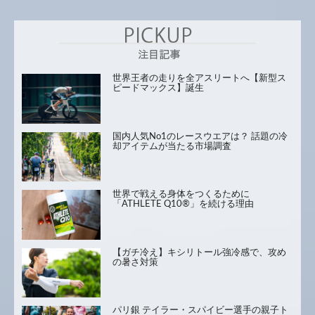
世界王者の走りを全アスリートへ【新型ス
ピードマックス】誕生
国内人気No1のレースウエアは？ 話題の冷
却アイテムが当たる市場調査
世界で戦える身体をつくるために
「ATHLETE Q10®」を続ける理由
【ガチ冷え】キシリトール強冷感で、攻め
の暑さ対策
パリ銀 テイラー・スパイビー選手の親子ト