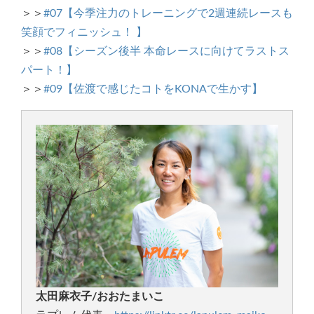
＞＞
#07【今季注力のトレーニングで2週連続レースも
笑顔でフィニッシュ！ 】
＞＞
#08【シーズン後半 本命レースに向けてラストス
パート！】
＞＞
#09【佐渡で感じたコトをKONAで生かす】
太田麻衣子/おおたまいこ