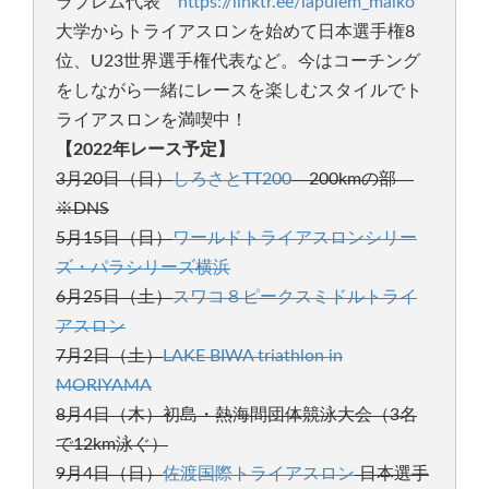
ラプレム代表
https://linktr.ee/lapulem_maiko
大学からトライアスロンを始めて日本選手権8
位、U23世界選手権代表など。今はコーチング
をしながら一緒にレースを楽しむスタイルでト
ライアスロンを満喫中！
【2022年レース予定】
3月20日（日）
しろさとTT200
200kmの部
※DNS
5月15日（日）
ワールドトライアスロンシリー
ズ・パラシリーズ横浜
6月25日（土）
スワコ８ピークスミドルトライ
アスロン
7月2日（土）
LAKE BIWA triathlon in
MORIYAMA
8月4日（木）初島・熱海間団体競泳大会（3名
で12km泳ぐ）
9月4日（日）
佐渡国際トライアスロン
日本選手