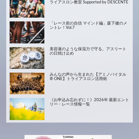
ライアスロン教室 Supported by DESCENTE
「レース前の自信 マインド編」森下健のメ
ントレ！Vol.7
美容液のような保湿力で守る。アスリート
の日焼け止め
みんなの声から生まれた【アミノバイタル
® ONE】トライアスロン活用術
《お申込み忘れずに！》2026年 最新エント
リー・レース情報一覧