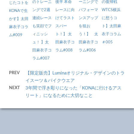
のトレーニ
後半 本命
ーニングで
の復帰戦
じたコトを
ングで2週
レースに向
パフォーマ
WTCS横浜
KONAで生
連続レース
けてラスト
ンスアップ
に想うコ
かす】太田
も笑顔でフ
スパー
を狙お
ト】太田麻
麻衣子コラ
ィニッシ
ト！】 太
う！】 太
衣子コラム
ム#009
ュ！ 】太
田麻衣子コ
田麻衣子コ
＃005
田麻衣子コ
ラム#008
ラム#006
ラム#007
PREV
【限定販売】Luminaオリジナル・デザインのトラ
イスーツ＆バイクウエア
NEXT
3年間で浮き彫りになった「KONAに行けるアス
リート」になるために大切なこと