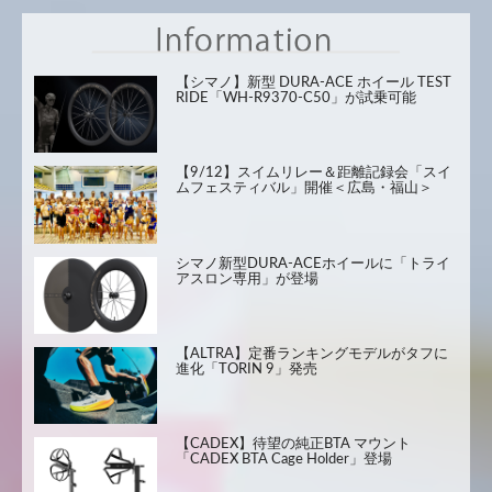
【シマノ】新型 DURA-ACE ホイール TEST
RIDE「WH-R9370-C50」が試乗可能
【9/12】スイムリレー＆距離記録会「スイ
ムフェスティバル」開催＜広島・福山＞
シマノ新型DURA-ACEホイールに「トライ
アスロン専用」が登場
【ALTRA】定番ランキングモデルがタフに
進化「TORIN 9」発売
【CADEX】待望の純正BTA マウント
「CADEX BTA Cage Holder」登場